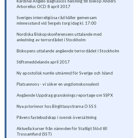
Kardinal Angelo Bagnascos hälsning till biskop Anders
Arborelius OCD 8 april 2017
Sveriges interreligiösa råd håller gemensam
minnesstund vid Sergels torg idag kl. 17:00
Nordiska Biskopskonferensens uttalande med
anledning av terrordådet i Stockholm
Biskopens uttalande angående terrordådet i Stockholm
Stiftsmeddelande april 2017
Ny apostolisk nuntie utnämnd för Sverige och Island
Platsannons - vi söker en ungdomskonsulent
Angående Uppdrag gransknings reportage om SSPX
Nya priorinnor hos Birgittasystrarna O SS S
Påvens fastebudskap i svensk översättning
Aktuella kurser från nämnden för Statligt Stöd till
Trossamfund (SST)