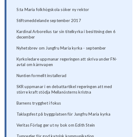
S:ta Maria folkhögskola söker ny rektor
Stiftsmeddelande september 2017
Kardinal Arborelius tar sin titelkyrka i besittning den 6
december
Nyhetsbrev om Jungfru Maria kyrka - september
Kyrkoledare uppmanar regeringen att skriva under FN-
avtal om kärnvapen
Nuntien formellt installerad
SKR uppmanar i en debattartikel regeringen att med
större kraft stödja Mellanösterns kristna
Barnens trygghet i fokus
Taklagsfest på byggplatsen för Jungfru Maria kyrka
Veritas Förlag ger ut ny bok om Edith Stein
Tumregler för god katolsk kommunikation