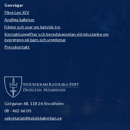
Genvägar
Påve Leo XIV
Andliga kallelser
Frågor och svar om katolsk tro
Kontaktuppgifter och beredskapsplan vid misstanke om
övergrepp på barn och ungdomar
Presskontakt
Götgatan 68, 118 26 Stockholm
08 - 462 66 00
sekretariat@katolskakyrkan.se