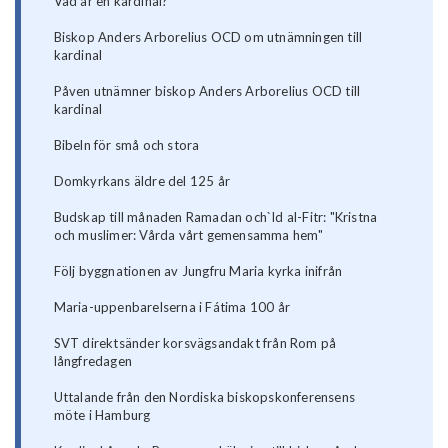
Vad är en kardinal?
Biskop Anders Arborelius OCD om utnämningen till
kardinal
Påven utnämner biskop Anders Arborelius OCD till
kardinal
Bibeln för små och stora
Domkyrkans äldre del 125 år
Budskap till månaden Ramadan och`Id al-Fitr: "Kristna
och muslimer: Vårda vårt gemensamma hem"
Följ byggnationen av Jungfru Maria kyrka inifrån
Maria-uppenbarelserna i Fátima 100 år
SVT direktsänder korsvägsandakt från Rom på
långfredagen
Uttalande från den Nordiska biskopskonferensens
möte i Hamburg