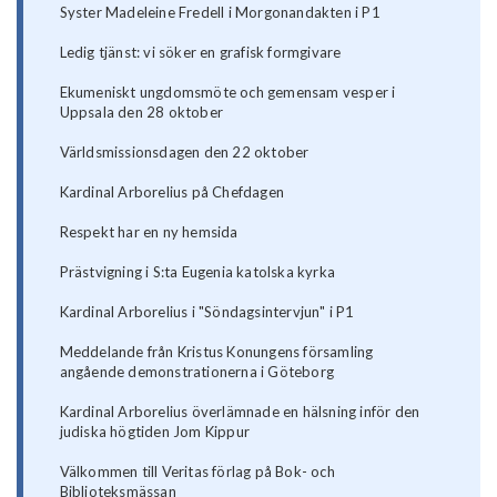
Syster Madeleine Fredell i Morgonandakten i P1
Ledig tjänst: vi söker en grafisk formgivare
Ekumeniskt ungdomsmöte och gemensam vesper i
Uppsala den 28 oktober
Världsmissionsdagen den 22 oktober
Kardinal Arborelius på Chefdagen
Respekt har en ny hemsida
Prästvigning i S:ta Eugenia katolska kyrka
Kardinal Arborelius i "Söndagsintervjun" i P1
Meddelande från Kristus Konungens församling
angående demonstrationerna i Göteborg
Kardinal Arborelius överlämnade en hälsning inför den
judiska högtiden Jom Kippur
Välkommen till Veritas förlag på Bok- och
Biblioteksmässan