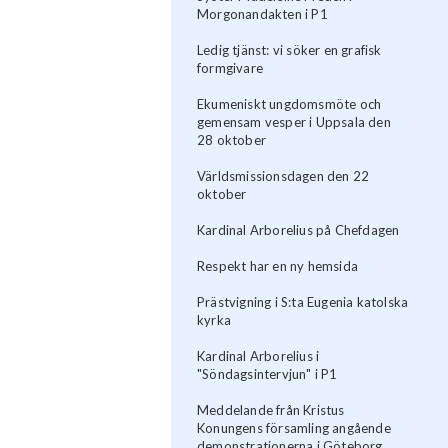
Morgonandakten i P1
Ledig tjänst: vi söker en grafisk
formgivare
Ekumeniskt ungdomsmöte och
gemensam vesper i Uppsala den
28 oktober
Världsmissionsdagen den 22
oktober
Kardinal Arborelius på Chefdagen
Respekt har en ny hemsida
Prästvigning i S:ta Eugenia katolska
kyrka
Kardinal Arborelius i
"Söndagsintervjun" i P1
Meddelande från Kristus
Konungens församling angående
demonstrationerna i Göteborg