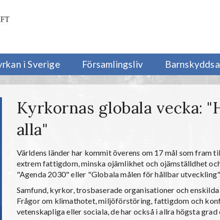
yrkan i Sverige
Församlingsliv
Barnskyddsa
Kyrkornas globala vecka: "H
alla"
Världens länder har kommit överens om 17 mål som fram till
extrem fattigdom, minska ojämlikhet och ojämställdhet och 
"Agenda 2030" eller "Globala målen för hållbar utveckling"
Samfund, kyrkor, trosbaserade organisationer och enskilda kr
Frågor om klimathotet, miljöförstöring, fattigdom och konfli
vetenskapliga eller sociala, de har också i allra högsta grad