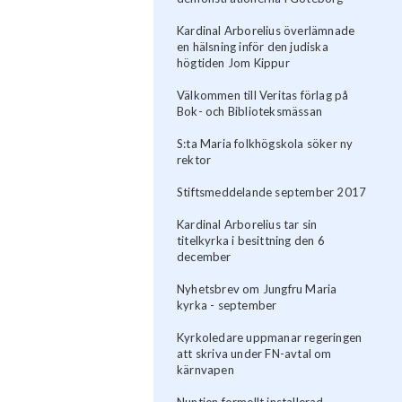
Kardinal Arborelius överlämnade
en hälsning inför den judiska
högtiden Jom Kippur
Välkommen till Veritas förlag på
Bok- och Biblioteksmässan
S:ta Maria folkhögskola söker ny
rektor
Stiftsmeddelande september 2017
Kardinal Arborelius tar sin
titelkyrka i besittning den 6
december
Nyhetsbrev om Jungfru Maria
kyrka - september
Kyrkoledare uppmanar regeringen
att skriva under FN-avtal om
kärnvapen
Nuntien formellt installerad