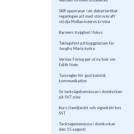
SKR uppmanar i en debattartikel
regeringen att med större kraft
stödja Mellanösterns kristna
Barnens trygghet i fokus
Taklagsfest på byggplatsen för
Jungfru Maria kyrka
Veritas Förlag ger ut ny bok om
Edith Stein
Tumregler för god katolsk
kommunikation
Se tacksägelsemässan i domkyrkan
på SVT play
Kurs i familjerätt och vigselrätt hos
SST
Tacksägelsemässa i domkyrkan
den 15 augusti