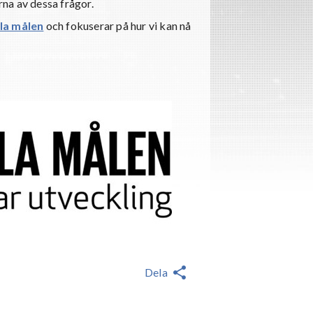
rna av dessa frågor.
la målen
och fokuserar på hur vi kan nå
Dela