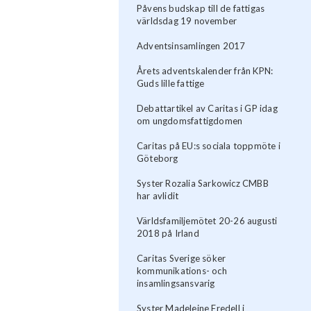
Påvens budskap till de fattigas
världsdag 19 november
Adventsinsamlingen 2017
Årets adventskalender från KPN:
Guds lille fattige
Debattartikel av Caritas i GP idag
om ungdomsfattigdomen
Caritas på EU:s sociala toppmöte i
Göteborg
Syster Rozalia Sarkowicz CMBB
har avlidit
Världsfamiljemötet 20-26 augusti
2018 på Irland
Caritas Sverige söker
kommunikations- och
insamlingsansvarig
Syster Madeleine Fredell i