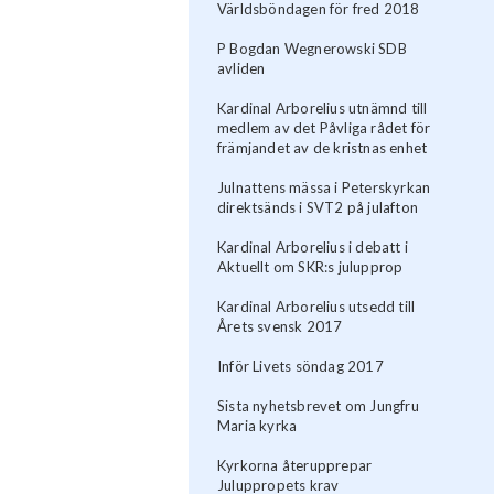
Världsböndagen för fred 2018
P Bogdan Wegnerowski SDB
avliden
Kardinal Arborelius utnämnd till
medlem av det Påvliga rådet för
främjandet av de kristnas enhet
Julnattens mässa i Peterskyrkan
direktsänds i SVT2 på julafton
Kardinal Arborelius i debatt i
Aktuellt om SKR:s julupprop
Kardinal Arborelius utsedd till
Årets svensk 2017
Inför Livets söndag 2017
Sista nyhetsbrevet om Jungfru
Maria kyrka
​Kyrkorna återupprepar
Juluppropets krav