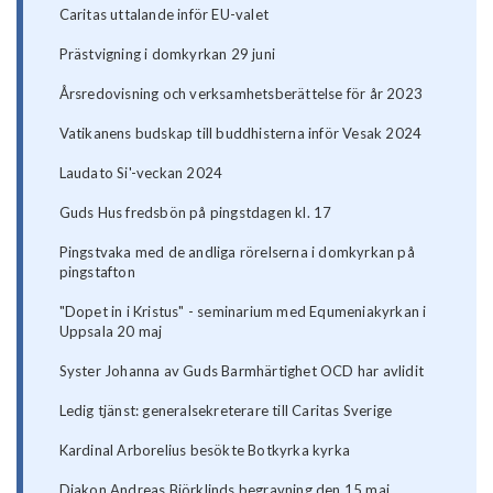
Caritas uttalande inför EU-valet
Prästvigning i domkyrkan 29 juni
Årsredovisning och verksamhetsberättelse för år 2023
Vatikanens budskap till buddhisterna inför Vesak 2024
Laudato Si'-veckan 2024
Guds Hus fredsbön på pingstdagen kl. 17
Pingstvaka med de andliga rörelserna i domkyrkan på
pingstafton
"Dopet in i Kristus" - seminarium med Equmeniakyrkan i
Uppsala 20 maj
Syster Johanna av Guds Barmhärtighet OCD har avlidit
Ledig tjänst: generalsekreterare till Caritas Sverige
Kardinal Arborelius besökte Botkyrka kyrka
Diakon Andreas Björklinds begravning den 15 maj