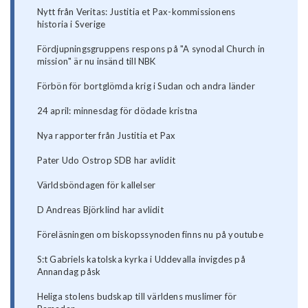
Nytt från Veritas: Justitia et Pax-kommissionens
historia i Sverige
Fördjupningsgruppens respons på "A synodal Church in
mission" är nu insänd till NBK
Förbön för bortglömda krig i Sudan och andra länder
24 april: minnesdag för dödade kristna
Nya rapporter från Justitia et Pax
Pater Udo Ostrop SDB har avlidit
Världsböndagen för kallelser
D Andreas Björklind har avlidit
Föreläsningen om biskopssynoden finns nu på youtube
S:t Gabriels katolska kyrka i Uddevalla invigdes på
Annandag påsk
Heliga stolens budskap till världens muslimer för