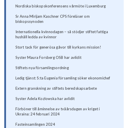
Nordiska biskopskonferensens vårmöte i Luxemburg
Sr Anna Mirijam Kaschner CPS föreläser om
biskopssynoden
Internationella kvinnodagen – så stödjer stiftet fattiga
hushåll ledda av kvinnor
Stort tack för generösa gåvor till kyrkans mission!
Syster Maura Forsberg OSB har avlidit
Stiftets nya församlingsordning
Ledig tjänst: S:ta Eugenia församling söker ekonomichef
Extern granskning av stiftets beredskapsarbete
Syster Adela Kozlowska har avlidit
Förböner till åminnelse av tvåårsdagen av kriget i
Ukraina: 24 februari 2024
Fasteinsamlingen 2024