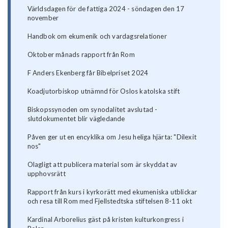
Världsdagen för de fattiga 2024 - söndagen den 17
november
Handbok om ekumenik och vardagsrelationer
Oktober månads rapport från Rom
F Anders Ekenberg får Bibelpriset 2024
Koadjutorbiskop utnämnd för Oslos katolska stift
Biskopssynoden om synodalitet avslutad -
slutdokumentet blir vägledande
Påven ger ut en encyklika om Jesu heliga hjärta: "Dilexit
nos"
Olagligt att publicera material som är skyddat av
upphovsrätt
Rapport från kurs i kyrkorätt med ekumeniska utblickar
och resa till Rom med Fjellstedtska stiftelsen 8-11 okt
Kardinal Arborelius gäst på kristen kulturkongress i