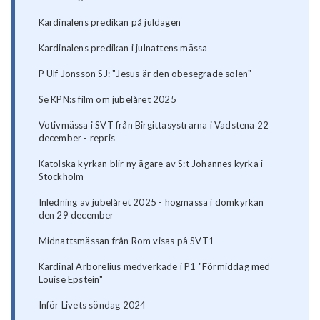
Kardinalens predikan på juldagen
Kardinalens predikan i julnattens mässa
P Ulf Jonsson SJ: "Jesus är den obesegrade solen"
Se KPN:s film om jubelåret 2025
Votivmässa i SVT från Birgittasystrarna i Vadstena 22
december - repris
Katolska kyrkan blir ny ägare av S:t Johannes kyrka i
Stockholm
Inledning av jubelåret 2025 - högmässa i domkyrkan
den 29 december
Midnattsmässan från Rom visas på SVT1
Kardinal Arborelius medverkade i P1 "Förmiddag med
Louise Epstein"
Inför Livets söndag 2024