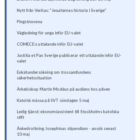
Nytt från Veritas: "Jesuiternas historia i Sverige"
Pingstnovena
Vägledning för unga inför EU-valet
COMECE:s uttalande inför EU-valet
Justitia et Pax Sverige publicerar ett uttalande inför EU-
valet
Enkätundersökning om trossamfundens
säkerhetssituation
Ärkebiskop Martin Modéus på audiens hos påven
Katolsk mässa på SVT söndagen 5 maj
Ledig tjänst: ekonomiassistent till Stockholms katolska
stift
Änkedrottning Josephinas stipendium - ansök senast
10 maj