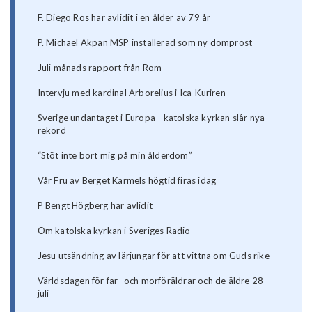
F. Diego Ros har avlidit i en ålder av 79 år
P. Michael Akpan MSP installerad som ny domprost
Juli månads rapport från Rom
Intervju med kardinal Arborelius i Ica-Kuriren
Sverige undantaget i Europa - katolska kyrkan slår nya
rekord
“Stöt inte bort mig på min ålderdom”
Vår Fru av Berget Karmels högtid firas idag
P Bengt Högberg har avlidit
Om katolska kyrkan i Sveriges Radio
Jesu utsändning av lärjungar för att vittna om Guds rike
Världsdagen för far- och morföräldrar och de äldre 28
juli