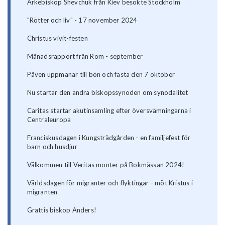
Ärkebiskop Shevchuk från Kiev besökte Stockholm
"Rötter och liv" - 17 november 2024
Christus vivit-festen
Månadsrapport från Rom - september
Påven uppmanar till bön och fasta den 7 oktober
Nu startar den andra biskopssynoden om synodalitet
Caritas startar akutinsamling efter översvämningarna i
Centraleuropa
Franciskusdagen i Kungsträdgården - en familjefest för
barn och husdjur
Välkommen till Veritas monter på Bokmässan 2024!
Världsdagen för migranter och flyktingar - möt Kristus i
migranten
Grattis biskop Anders!