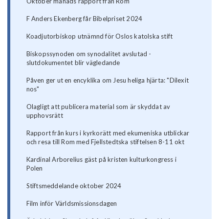
Oktober månads rapport från Rom
F Anders Ekenberg får Bibelpriset 2024
Koadjutorbiskop utnämnd för Oslos katolska stift
Biskopssynoden om synodalitet avslutad -
slutdokumentet blir vägledande
Påven ger ut en encyklika om Jesu heliga hjärta: "Dilexit
nos"
Olagligt att publicera material som är skyddat av
upphovsrätt
Rapport från kurs i kyrkorätt med ekumeniska utblickar
och resa till Rom med Fjellstedtska stiftelsen 8-11 okt
Kardinal Arborelius gäst på kristen kulturkongress i
Polen
Stiftsmeddelande oktober 2024
Film inför Världsmissionsdagen