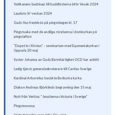
Vatikanens budskap till buddhisterna inför Vesak 2024
Laudato Si'-veckan 2024
Guds Hus fredsbön på pingstdagen kl. 17
Pingstvaka med de andliga rörelserna i domkyrkan på
pingstafton
"Dopet in i Kristus" - seminarium med Equmeniakyrkan i
Uppsala 20 maj
Syster Johanna av Guds Barmhärtighet OCD har avlidit
Ledig tjänst: generalsekreterare till Caritas Sverige
Kardinal Arborelius besökte Botkyrka kyrka
Diakon Andreas Björklinds begravning den 15 maj
Nytt från Veritas: "Jesuiternas historia i Sverige"
Pingstnovena
Vägledning för unga inför EU-valet