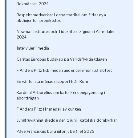
Bokmässan 2024
Respekt medverkar i debattartikel om Sidas nya
riktlinjer för projektstöd
Newmaninstitutet och Tidskriften Signum i Almedalen
2024
Intervjuer i media
Caritas Europas budskap på Världsflyktingdagen
F Anders Piltz fick medalj under ceremoni på slottet
Se vår första månadsrapport från Rom
Kardinal Arborelius om katolikers engagemang i
abortfrågan
F Anders Piltz får medalj av kungen
Jungfruvigning skedde den 1 juni i katolska domkyrkan
Påve Franciskus bulla inför jubelåret 2025