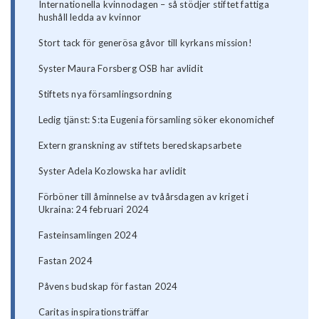
Internationella kvinnodagen – så stödjer stiftet fattiga
hushåll ledda av kvinnor
Stort tack för generösa gåvor till kyrkans mission!
Syster Maura Forsberg OSB har avlidit
Stiftets nya församlingsordning
Ledig tjänst: S:ta Eugenia församling söker ekonomichef
Extern granskning av stiftets beredskapsarbete
Syster Adela Kozlowska har avlidit
Förböner till åminnelse av tvåårsdagen av kriget i
Ukraina: 24 februari 2024
Fasteinsamlingen 2024
Fastan 2024
Påvens budskap för fastan 2024
Caritas inspirationsträffar