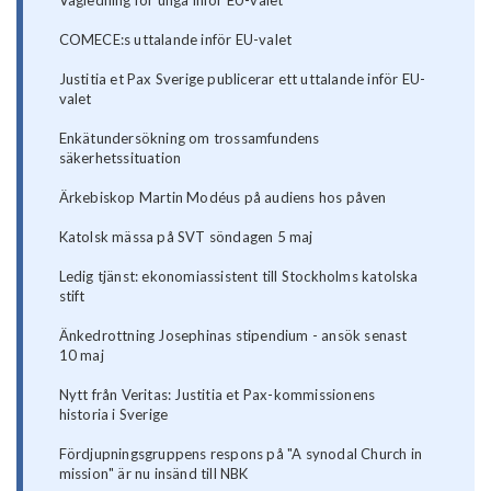
COMECE:s uttalande inför EU-valet
Justitia et Pax Sverige publicerar ett uttalande inför EU-
valet
Enkätundersökning om trossamfundens
säkerhetssituation
Ärkebiskop Martin Modéus på audiens hos påven
Katolsk mässa på SVT söndagen 5 maj
Ledig tjänst: ekonomiassistent till Stockholms katolska
stift
Änkedrottning Josephinas stipendium - ansök senast
10 maj
Nytt från Veritas: Justitia et Pax-kommissionens
historia i Sverige
Fördjupningsgruppens respons på "A synodal Church in
mission" är nu insänd till NBK