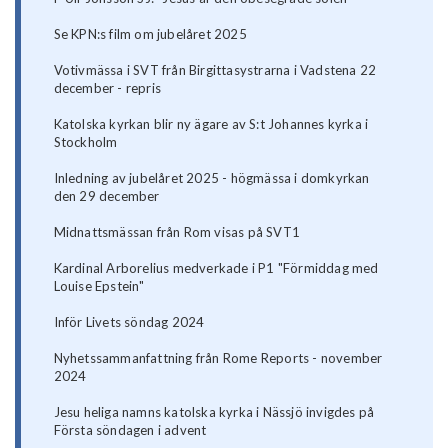
Se KPN:s film om jubelåret 2025
Votivmässa i SVT från Birgittasystrarna i Vadstena 22
december - repris
Katolska kyrkan blir ny ägare av S:t Johannes kyrka i
Stockholm
Inledning av jubelåret 2025 - högmässa i domkyrkan
den 29 december
Midnattsmässan från Rom visas på SVT1
Kardinal Arborelius medverkade i P1 "Förmiddag med
Louise Epstein"
Inför Livets söndag 2024
Nyhetssammanfattning från Rome Reports - november
2024
Jesu heliga namns katolska kyrka i Nässjö invigdes på
Första söndagen i advent