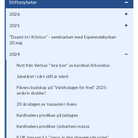
Stiftsnyheter
2026
2025
"Dopet in i Kristus" - seminarium med Equmeniakyrkan
20 maj
2024
Nytt från Veritas: "Inre bön" av kardinal Arborelius
Jubelåret i vårt stift är inlett
Påvens budskap på ”Världsdagen för fred” 2025:
avskriv skulder!
20-årsdagen av tsunamin i Asien
Kardinalens predikan på juldagen
Kardinalens predikan i julnattens mässa
P Ulf Jonsson SJ: "Jesus är den obesegrade solen"