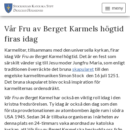
meny
Vår Fru av Berget Karmels högtid
firas idag
Karmeliter, tillsammans med den universella kyrkan, firar
idag
Vår Fru av Berget Karmel
högtid. Det är en fest som
särskilt vänder sig till Jesu moder Jungfru Maria, som enligt
traditionen överräckte det bruna
skapularet
till den
engelske karmelitmuniken Simon Stock den 16 juli 1251.
Det bruna skapularet blev också inspiration för
karmeliternas ordensdräkt.
Vår Fru av Berget Karmel
har också en viktig roll idag i den
kristna fredsrörelsen. Ty idag är också den dag som den
första provdetonationen av atombomben ägde rum i södra
USA 1945. Sedan 34 år tillbaka organiseras i närheten av
denna plats en 24-timmars vaka anordnad av katolska
kyrkan, att
Vår Fru av Berget Karmel
ska beskydda oss från