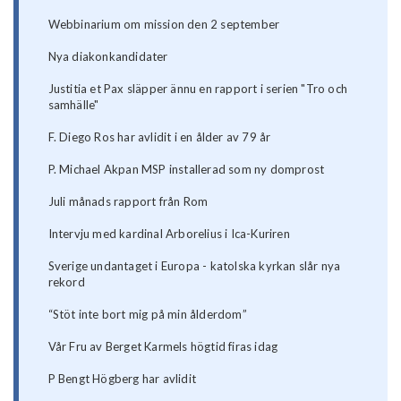
Webbinarium om mission den 2 september
Nya diakonkandidater
Justitia et Pax släpper ännu en rapport i serien "Tro och
samhälle"
F. Diego Ros har avlidit i en ålder av 79 år
P. Michael Akpan MSP installerad som ny domprost
Juli månads rapport från Rom
Intervju med kardinal Arborelius i Ica-Kuriren
Sverige undantaget i Europa - katolska kyrkan slår nya
rekord
“Stöt inte bort mig på min ålderdom”
Vår Fru av Berget Karmels högtid firas idag
P Bengt Högberg har avlidit