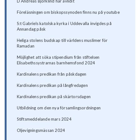
D Andreas Björklind har avlidit
Föreläsningen om biskopssynoden finns nu på youtube
S:t Gabriels katolska kyrka i Uddevalla invigdes på
Annandag påsk
Heliga stolens budskap till världens muslimer för
Ramadan
Möjlighet att söka stipendium från stiftelsen
Elisabethssystrarnas barnhemsfond 2024
Kardinalens predikan från påskdagen
Kardinalens predikan på långfredagen
Kardinalens predikan på skärtorsdagen
Utbildning om den nya församlingsordningen
Stiftsmeddelande mars 2024
Oljevigningsmässan 2024