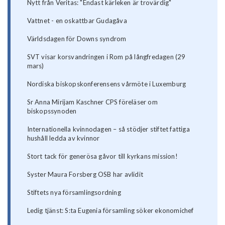
Nytt från Veritas: "Endast kärleken är trovärdig"
Vattnet - en oskattbar Gudagåva
Världsdagen för Downs syndrom
SVT visar korsvandringen i Rom på långfredagen (29
mars)
Nordiska biskopskonferensens vårmöte i Luxemburg
Sr Anna Mirijam Kaschner CPS föreläser om
biskopssynoden
Internationella kvinnodagen – så stödjer stiftet fattiga
hushåll ledda av kvinnor
Stort tack för generösa gåvor till kyrkans mission!
Syster Maura Forsberg OSB har avlidit
Stiftets nya församlingsordning
Ledig tjänst: S:ta Eugenia församling söker ekonomichef