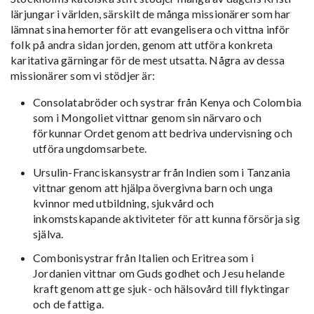
lärjungar i världen, särskilt de många missionärer som har
lämnat sina hemorter för att evangelisera och vittna inför
folk på andra sidan jorden, genom att utföra konkreta
karitativa gärningar för de mest utsatta. Några av dessa
missionärer som vi stödjer är:
Consolatabröder och systrar från Kenya och Colombia
som i Mongoliet vittnar genom sin närvaro och
förkunnar Ordet genom att bedriva undervisning och
utföra ungdomsarbete.
Ursulin-Franciskansystrar från Indien som i Tanzania
vittnar genom att hjälpa övergivna barn och unga
kvinnor med utbildning, sjukvård och
inkomstskapande aktiviteter för att kunna försörja sig
själva.
Combonisystrar från Italien och Eritrea som i
Jordanien vittnar om Guds godhet och Jesu helande
kraft genom att ge sjuk- och hälsovård till flyktingar
och de fattiga.