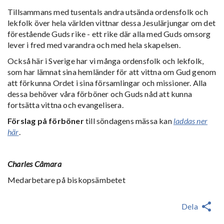
Tillsammans med tusentals andra utsända ordensfolk och
lekfolk över hela världen vittnar dessa Jesulärjungar om det
förestående Guds rike - ett rike där alla med Guds omsorg
lever i fred med varandra och med hela skapelsen.
Också här i Sverige har vi många ordensfolk och lekfolk,
som har lämnat sina hemländer för att vittna om Gud genom
att förkunna Ordet i sina församlingar och missioner. Alla
dessa behöver våra förböner och Guds nåd att kunna
fortsätta vittna och evangelisera.
Förslag på förböner
till söndagens mässa kan
laddas ner
här
.
Charles Câmara
Medarbetare på biskopsämbetet
Dela