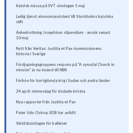
Katolsk mässa på SVT söndagen 5 maj
Ledig tjänst: ekonomiassistent till Stockholms katolska
stift
Änkedrottning Josephinas stipendium - ansök senast
10 maj
Nytt från Veritas: Justitia et Pax-kommissionens
historia i Sverige
Fördjupningsgruppens respons på "A synodal Church in
mission" är nu insänd till NBK
Förbön för bortglömda krig i Sudan och andra länder
24 april: minnesdag för dödade kristna
Nya rapporter från Justitia et Pax
Pater Udo Ostrop SDB har avlidit
Världsböndagen för kallelser