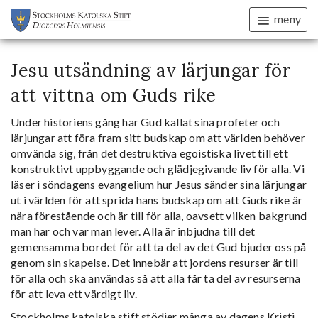
meny
Jesu utsändning av lärjungar för
att vittna om Guds rike
Under historiens gång har Gud kallat sina profeter och
lärjungar att föra fram sitt budskap om att världen behöver
omvända sig, från det destruktiva egoistiska livet till ett
konstruktivt uppbyggande och glädjegivande liv för alla. Vi
läser i söndagens evangelium hur Jesus sänder sina lärjungar
ut i världen för att sprida hans budskap om att Guds rike är
nära förestående och är till för alla, oavsett vilken bakgrund
man har och var man lever. Alla är inbjudna till det
gemensamma bordet för att ta del av det Gud bjuder oss på
genom sin skapelse. Det innebär att jordens resurser är till
för alla och ska användas så att alla får ta del av resurserna
för att leva ett värdigt liv.
Stockholms katolska stift stödjer många av dagens Kristi