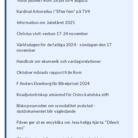
Youth jubilee i Rom 28 juli till 4 augusti
Kardinal Arborelius i "Efter fem" på TV4
Information om Jubelåret 2025
Christus vivit-veckan 17-24 november
Världsdagen för de fattiga 2024 - söndagen den 17
november
Handbok om ekumenik och vardagsrelationer
Oktober månads rapport från Rom
F Anders Ekenberg får Bibelpriset 2024
Koadjutorbiskop utnämnd för Oslos katolska stift
Biskopssynoden om synodalitet avslutad -
slutdokumentet blir vägledande
Påven ger ut en encyklika om Jesu heliga hjärta: "Dilexit
nos"