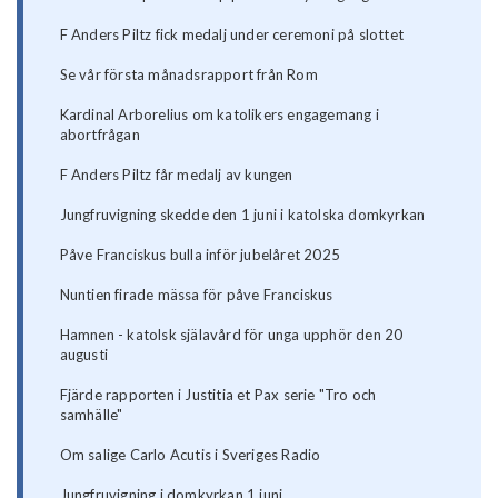
F Anders Piltz fick medalj under ceremoni på slottet
Se vår första månadsrapport från Rom
Kardinal Arborelius om katolikers engagemang i
abortfrågan
F Anders Piltz får medalj av kungen
Jungfruvigning skedde den 1 juni i katolska domkyrkan
Påve Franciskus bulla inför jubelåret 2025
Nuntien firade mässa för påve Franciskus
Hamnen - katolsk själavård för unga upphör den 20
augusti
Fjärde rapporten i Justitia et Pax serie "Tro och
samhälle"
Om salige Carlo Acutis i Sveriges Radio
Jungfruvigning i domkyrkan 1 juni