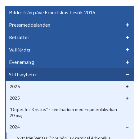
Bilder från påve Franciskus besök 2016
Pressmeddelanden
Reträtter
Vallfärder
Evenemang
Stiftsnyheter
2026
2025
"Dopet in i Kristus" - seminarium med Equmeniakyrkan
20 maj
2024
Nytt från Veritas: "Inre bön" av kardinal Arborelius