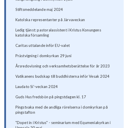
Stiftsmeddelande maj 2024
Katolska representanter på Järvaveckan
Ledig tjänst: pastoralassistent i Kristus Konungens
katolska församling
Caritas uttalande inför EU-valet
Prästvigning i domkyrkan 29 juni
Årsredovisning och verksamhetsberättelse för år 2023
Vatikanens budskap till buddhisterna inför Vesak 2024
Laudato Si'-veckan 2024
Guds Hus fredsbön på pingstdagen kl. 17
Pingstvaka med de andliga rörelserna i domkyrkan på
pingstafton
"Dopet in i Kristus" - seminarium med Equmeniakyrkan i
Uppsala 20 maj