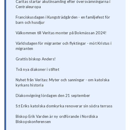
Caritas startar akutinsamling efter översvämningarna i
Centraleuropa
Franciskusdagen i Kungsträdgården - en familjefest för
barn och husdjur
Välkommen till Veritas monter på Bokmässan 2024!
Världsdagen för migranter och flyktingar - möt Kristus i
migranten
Grattis biskop Anders!
Två nya diakoner i stiftet
Nyhet från Veritas: Myter och sanningar - om katolska
kyrkans historia
Diakonvigning lördagen den 21 september
S:t Eriks katolska domkyrka renoverar sin södra terrass
Biskop Erik Varden är ny ordförande i Nordiska
Biskopskonferensen