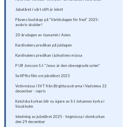
Jubelåret i vårt stift är inlett
Påvens budskap på ”Världsdagen för fred” 2025:
avskriv skulder!
20-årsdagen av tsunamin i Asien
Kardinalens predikan på juldagen
Kardinalens predikan i julnattens mässa
P Ulf Jonsson SJ: "Jesus är den obesegrade solen"
Se KPN:s film om jubelåret 2025
Votivmässa i SVT från Birgittasystrarna i Vadstena 22
december - repris
Katolska kyrkan blir ny ägare av S:t Johannes kyrka i
Stockholm
Inledning av jubelåret 2025 - högmässa i domkyrkan
den 29 december