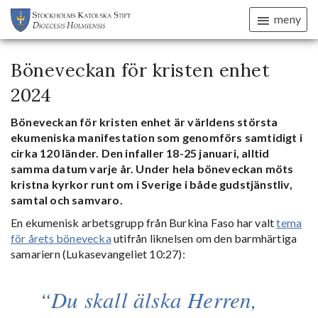
meny
Böneveckan för kristen enhet
2024
Böneveckan för kristen enhet är världens största
ekumeniska manifestation som genomförs samtidigt i
cirka 120 länder. Den infaller 18-25 januari, alltid
samma datum varje år.
Under hela böneveckan möts
kristna kyrkor runt om i Sverige i både gudstjänstliv,
samtal och samvaro.
En ekumenisk arbetsgrupp från Burkina Faso har valt
tema
för årets bönevecka
utifrån liknelsen om den barmhärtiga
samariern (Lukasevangeliet 10:27):
Du skall älska Herren,