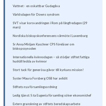
Vattnet - en oskattbar Gudagåva
Världsdagen för Downs syndrom
SVT visar korsvandringen i Rom på långfredagen (29
mars)
Nordiska biskopskonferensens vårmöte i Luxemburg
Sr Anna Mirijam Kaschner CPS föreläser om
biskopssynoden
Internationella kvinnodagen – så stödjer stiftet fattiga
hushåll ledda av kvinnor
Stort tack för generösa gåvor till kyrkans mission!
Syster Maura Forsberg OSB har avlidit
Stiftets nya församlingsordning
Ledig tjänst: S:ta Eugenia församling söker ekonomichef
Extern granskning av stiftets beredskapsarbete