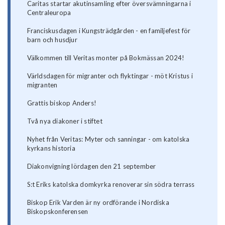
Caritas startar akutinsamling efter översvämningarna i
Centraleuropa
Franciskusdagen i Kungsträdgården - en familjefest för
barn och husdjur
Välkommen till Veritas monter på Bokmässan 2024!
Världsdagen för migranter och flyktingar - möt Kristus i
migranten
Grattis biskop Anders!
Två nya diakoner i stiftet
Nyhet från Veritas: Myter och sanningar - om katolska
kyrkans historia
Diakonvigning lördagen den 21 september
S:t Eriks katolska domkyrka renoverar sin södra terrass
Biskop Erik Varden är ny ordförande i Nordiska
Biskopskonferensen