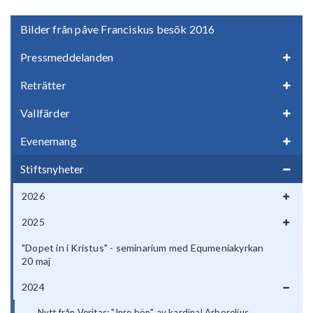
Bilder från påve Franciskus besök 2016
Pressmeddelanden
Reträtter
Vallfärder
Evenemang
Stiftsnyheter
2026
2025
"Dopet in i Kristus" - seminarium med Equmeniakyrkan
20 maj
2024
Nytt från Veritas: "Inre bön" av kardinal Arborelius