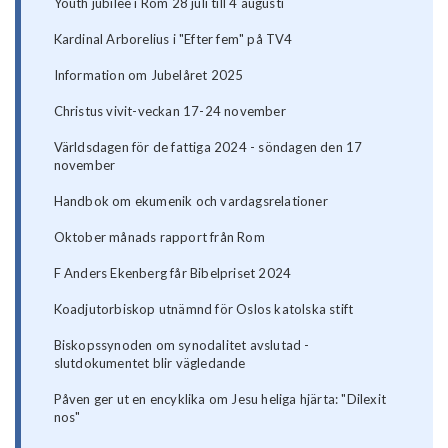
Youth jubilee i Rom 28 juli till 4 augusti
Kardinal Arborelius i "Efter fem" på TV4
Information om Jubelåret 2025
Christus vivit-veckan 17-24 november
Världsdagen för de fattiga 2024 - söndagen den 17
november
Handbok om ekumenik och vardagsrelationer
Oktober månads rapport från Rom
F Anders Ekenberg får Bibelpriset 2024
Koadjutorbiskop utnämnd för Oslos katolska stift
Biskopssynoden om synodalitet avslutad -
slutdokumentet blir vägledande
Påven ger ut en encyklika om Jesu heliga hjärta: "Dilexit
nos"