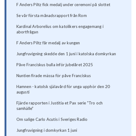
F Anders Piltz fick medalj under ceremoni på slottet
Se vår första månadsrapport från Rom
Kardinal Arborelius om katolikers engagemang i
abortfrågan
F Anders Piltz får medalj av kungen
Jungfruvigning skedde den 1 juni i katolska domkyrkan
Påve Franciskus bulla inför jubelåret 2025
Nuntien firade mässa för påve Franciskus
Hamnen - katolsk själavård för unga upphör den 20
augusti
Fjärde rapporten i Justitia et Pax serie "Tro och
samhälle"
Om salige Carlo Acutis i Sveriges Radio
Jungfruvigning i domkyrkan 1 juni