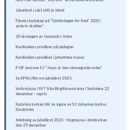
Jubelåret i vårt stift är inlett
Påvens budskap på ”Världsdagen för fred” 2025:
avskriv skulder!
20-årsdagen av tsunamin i Asien
Kardinalens predikan på juldagen
Kardinalens predikan i julnattens mässa
P Ulf Jonsson SJ: "Jesus är den obesegrade solen"
Se KPN:s film om jubelåret 2025
Votivmässa i SVT från Birgittasystrarna i Vadstena 22
december - repris
Katolska kyrkan blir ny ägare av S:t Johannes kyrka i
Stockholm
Inledning av jubelåret 2025 - högmässa i domkyrkan
den 29 december