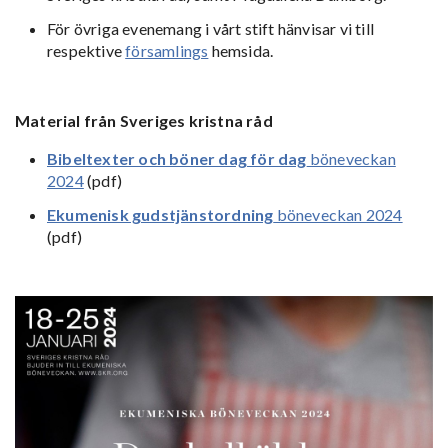
För övriga evenemang i vårt stift hänvisar vi till
respektive
församlings
hemsida.
Material från Sveriges kristna råd
Bibeltexter och böner dag för dag
böneveckan
2024
(pdf)
Ekumenisk gudstjänstordning
böneveckan 2024
(pdf)