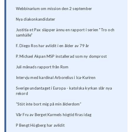
Webbinarium om mission den 2 september
Nya diakonkandidater
Justitia et Pax släpper ännu en rapport i serien "Tro och
samhälle"
F. Diego Ros har avlidit i en ålder av 79 år
P. Michael Akpan MSP installerad som ny domprost
Juli månads rapport från Rom
Intervju med kardinal Arborelius i Ica-Kuriren
Sverige undantaget i Europa - katolska kyrkan slår nya
rekord
“Stöt inte bort mig på min ålderdom”
Vår Fru av Berget Karmels högtid firas idag
P Bengt Högberg har avlidit