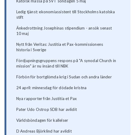
Katolsk mässa på SVT söndagen 5 maj
Ledig tjänst: ekonomiassistent till Stockholms katolska
stift
Änkedrottning Josephinas stipendium - ansök senast
10 maj
Nytt från Veritas: Justitia et Pax-kommissionens
historia i Sverige
Fördjupningsgruppens respons på "A synodal Church in
mission" är nu insänd till NBK
Förbön för bortglömda krig i Sudan och andra länder
24 april: minnesdag för dödade kristna
Nya rapporter från Justitia et Pax
Pater Udo Ostrop SDB har avlidit
Världsböndagen för kallelser
D Andreas Björklind har avlidit