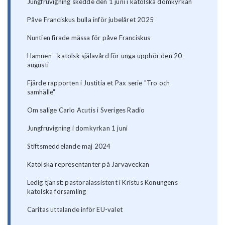
Jungfruvigning skedde den 1 juni i katolska domkyrkan
Påve Franciskus bulla inför jubelåret 2025
Nuntien firade mässa för påve Franciskus
Hamnen - katolsk själavård för unga upphör den 20
augusti
Fjärde rapporten i Justitia et Pax serie "Tro och
samhälle"
Om salige Carlo Acutis i Sveriges Radio
Jungfruvigning i domkyrkan 1 juni
Stiftsmeddelande maj 2024
Katolska representanter på Järvaveckan
Ledig tjänst: pastoralassistent i Kristus Konungens
katolska församling
Caritas uttalande inför EU-valet