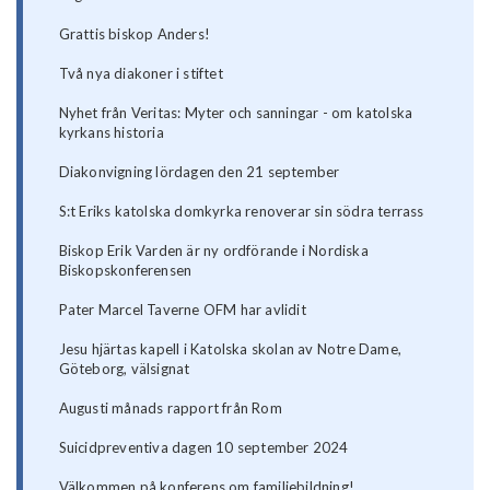
Grattis biskop Anders!
Två nya diakoner i stiftet
Nyhet från Veritas: Myter och sanningar - om katolska
kyrkans historia
Diakonvigning lördagen den 21 september
S:t Eriks katolska domkyrka renoverar sin södra terrass
Biskop Erik Varden är ny ordförande i Nordiska
Biskopskonferensen
Pater Marcel Taverne OFM har avlidit
Jesu hjärtas kapell i Katolska skolan av Notre Dame,
Göteborg, välsignat
Augusti månads rapport från Rom
Suicidpreventiva dagen 10 september 2024
Välkommen på konferens om familjebildning!