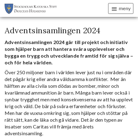
meny
Adventsinsamlingen 2024
Adventsinsamlingen 2024 går till projekt och initiativ
som hjälper barn att hantera svåra upplevelser och
bygga en trygg och utvecklande framtid för sig själva –
och för hela världen.
Över 250 miljoner barn i världen lever just nu i områden där
det pågår krig eller andra våldsamma konflikter. Mer än
hälften av alla civila som dödas av bomber, minor och
kvarlämnad ammunition är barn. Många barn lever också i
synbar trygghet men med konsekvenserna av att ha upplevt
krig och våld. De bär på svåra erfarenheter och förluster.
Men har de vuxna omkring sig, som hjälper och stöttar på
rätt sätt, kan de läka och gå vidare. Det är den typen av
insatser som Caritas vill främja med årets
adventsinsamling.