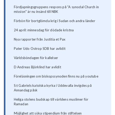
Fördjupningsgruppens respons på "A synodal Church in
mission" är nu insänd till NBK
Förbön för bortglömda krig i Sudan och andra länder
24 april: minnesdag för dödade kristna
Nya rapporter från Justitia et Pax
Pater Udo Ostrop SDB har avlidit
Världsböndagen för kallelser
D Andreas Björklind har avlidit
Föreläsningen om biskopssynoden finns nu på youtube
S:t Gabriels katolska kyrka i Uddevalla invigdes på
Annandag påsk
Heliga stolens budskap till världens muslimer för
Ramadan
Möjlighet att söka stipendium från stiftelsen