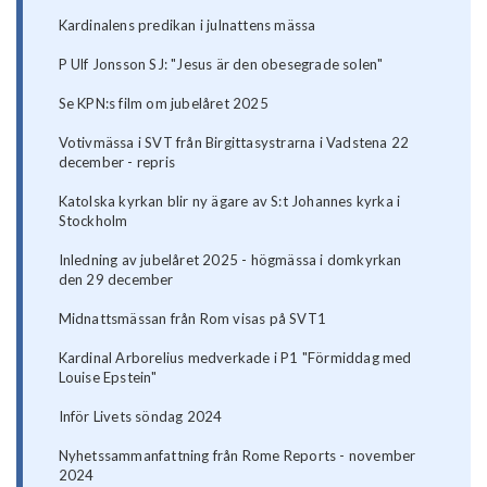
Kardinalens predikan i julnattens mässa
P Ulf Jonsson SJ: "Jesus är den obesegrade solen"
Se KPN:s film om jubelåret 2025
Votivmässa i SVT från Birgittasystrarna i Vadstena 22
december - repris
Katolska kyrkan blir ny ägare av S:t Johannes kyrka i
Stockholm
Inledning av jubelåret 2025 - högmässa i domkyrkan
den 29 december
Midnattsmässan från Rom visas på SVT1
Kardinal Arborelius medverkade i P1 "Förmiddag med
Louise Epstein"
Inför Livets söndag 2024
Nyhetssammanfattning från Rome Reports - november
2024