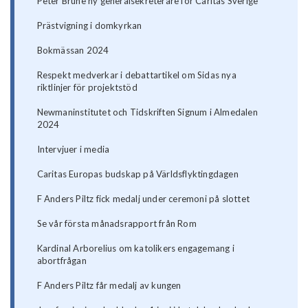
Peter Brune ny generalsekreterare för Caritas Sverige
Prästvigning i domkyrkan
Bokmässan 2024
Respekt medverkar i debattartikel om Sidas nya
riktlinjer för projektstöd
Newmaninstitutet och Tidskriften Signum i Almedalen
2024
Intervjuer i media
Caritas Europas budskap på Världsflyktingdagen
F Anders Piltz fick medalj under ceremoni på slottet
Se vår första månadsrapport från Rom
Kardinal Arborelius om katolikers engagemang i
abortfrågan
F Anders Piltz får medalj av kungen