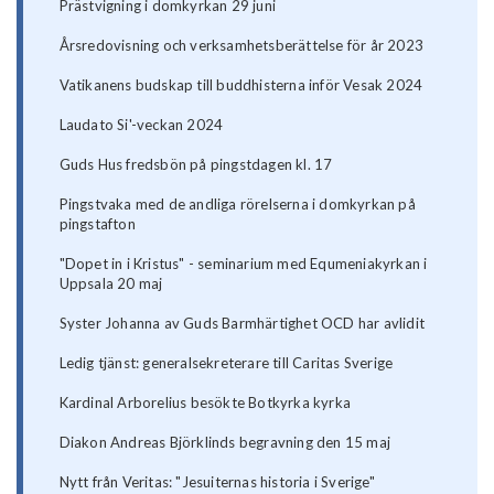
Prästvigning i domkyrkan 29 juni
Årsredovisning och verksamhetsberättelse för år 2023
Vatikanens budskap till buddhisterna inför Vesak 2024
Laudato Si'-veckan 2024
Guds Hus fredsbön på pingstdagen kl. 17
Pingstvaka med de andliga rörelserna i domkyrkan på
pingstafton
"Dopet in i Kristus" - seminarium med Equmeniakyrkan i
Uppsala 20 maj
Syster Johanna av Guds Barmhärtighet OCD har avlidit
Ledig tjänst: generalsekreterare till Caritas Sverige
Kardinal Arborelius besökte Botkyrka kyrka
Diakon Andreas Björklinds begravning den 15 maj
Nytt från Veritas: "Jesuiternas historia i Sverige"