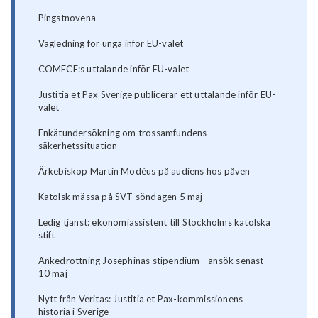
Pingstnovena
Vägledning för unga inför EU-valet
COMECE:s uttalande inför EU-valet
Justitia et Pax Sverige publicerar ett uttalande inför EU-
valet
Enkätundersökning om trossamfundens
säkerhetssituation
Ärkebiskop Martin Modéus på audiens hos påven
Katolsk mässa på SVT söndagen 5 maj
Ledig tjänst: ekonomiassistent till Stockholms katolska
stift
Änkedrottning Josephinas stipendium - ansök senast
10 maj
Nytt från Veritas: Justitia et Pax-kommissionens
historia i Sverige