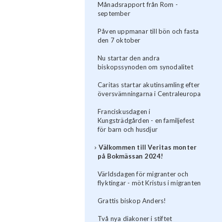
Månadsrapport från Rom -
september
Påven uppmanar till bön och fasta
den 7 oktober
Nu startar den andra
biskopssynoden om synodalitet
Caritas startar akutinsamling efter
översvämningarna i Centraleuropa
Franciskusdagen i
Kungsträdgården - en familjefest
för barn och husdjur
Välkommen till Veritas monter
på Bokmässan 2024!
Världsdagen för migranter och
flyktingar - möt Kristus i migranten
Grattis biskop Anders!
Två nya diakoner i stiftet