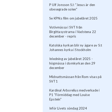
P Ulf Jonsson SJ: "Jesus är den
obesegrade solen"
Se KPN:s film om jubelåret 2025
Votivmässa i SVT från
Birgittasystrarna i Vadstena 22
december - repris
Katolska kyrkan blir ny ägare av S:t
Johannes kyrka i Stockholm
Inledning av jubelåret 2025 -
högmässa i domkyrkan den 29
december
Midnattsmässan från Rom visas på
SVT1
Kardinal Arborelius medverkade i
P1 "Förmiddag med Louise
Epstein"
Inför Livets söndag 2024