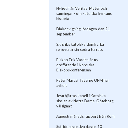
Nyhet från Veritas: Myter och
sanningar - om katolska kyrkans
historia
Diakonvigning lördagen den 21
september
S:t Eriks katolska domkyrka
renoverar sin södra terrass
Biskop Erik Varden är ny
ordförande i Nordiska
Biskopskonferensen
Pater Marcel Taverne OFM har
avlidit
Jesu hjärtas kapell i Katolska
skolan av Notre Dame, Göteborg,
välsignat
Augusti månads rapport från Rom
Suicidpreventiva dagen 10