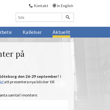
Kontakt
in English
rbete
Kallelser
Aktuellt
nter på
 Göteborg den 26-29 september!
I
el
att presentera nya böcker till
anta samtal i montern: