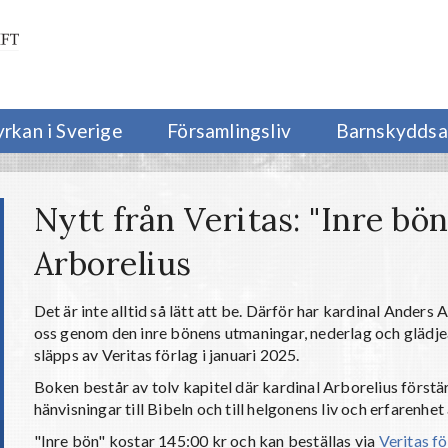
yrkan i Sverige
Församlingsliv
Barnskyddsa
Nytt från Veritas: "Inre bön
Arborelius
Det är inte alltid så lätt att be. Därför har kardinal Anders
oss genom den inre bönens utmaningar, nederlag och glädje
släpps av Veritas förlag i januari 2025.
Boken består av tolv kapitel där kardinal Arborelius förs
hänvisningar till Bibeln och till helgonens liv och erfarenhet
"Inre bön" kostar 145:00 kr och kan beställas via
Veritas f