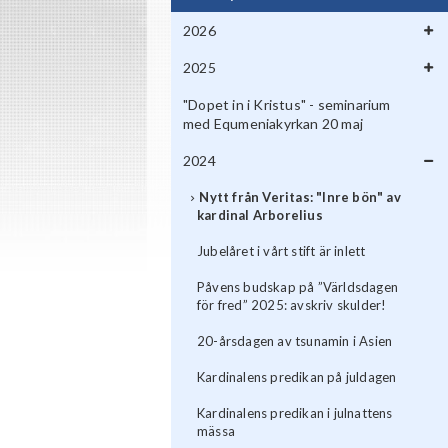
2026
2025
"Dopet in i Kristus" - seminarium
med Equmeniakyrkan 20 maj
2024
Nytt från Veritas: "Inre bön" av
kardinal Arborelius
Jubelåret i vårt stift är inlett
Påvens budskap på ”Världsdagen
för fred” 2025: avskriv skulder!
20-årsdagen av tsunamin i Asien
Kardinalens predikan på juldagen
Kardinalens predikan i julnattens
mässa