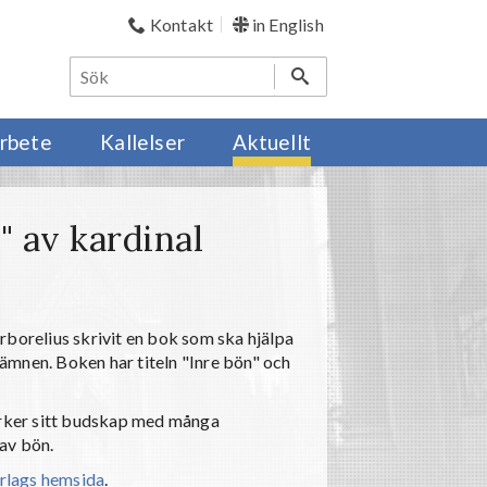
Kontakt
in English
rbete
Kallelser
Aktuellt
" av kardinal
 Arborelius skrivit en bok som ska hjälpa
ämnen. Boken har titeln "Inre bön" och
tärker sitt budskap med många
 av bön.
örlags hemsida
.