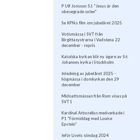
P Ulf Jonsson SJ: "Jesus är den
obesegrade solen"
Se KPN:s film om jubelåret 2025
Votivmässa i SVT från
Birgittasystrarna i Vadstena 22
december - repris
Katolska kyrkan blir ny ägare av S:t
Johannes kyrka i Stockholm
Inledning av jubelåret 2025 -
högmässa i domkyrkan den 29
december
Midnattsmässan från Rom visas på
SVT1
Kardinal Arborelius medverkade i
P1 "Förmiddag med Louise
Epstein"
Inför Livets söndag 2024