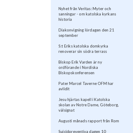
Nyhet från Veritas: Myter och
sanningar - om katolska kyrkans
historia
Diakonvigning lördagen den 21
september
S:t Eriks katolska domkyrka
renoverar sin södra terrass
Biskop Erik Varden är ny
ordförande i Nordiska
Biskopskonferensen
Pater Marcel Taverne OFM har
avlidit
Jesu hjärtas kapell i Katolska
skolan av Notre Dame, Göteborg,
välsignat
Augusti månads rapport från Rom
Suicidpreventiva dagen 10