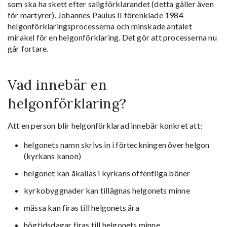
som ska ha skett efter saligförklarandet (detta gäller även
för martyrer). Johannes Paulus II förenklade 1984
helgonförklaringsprocesserna och minskade antalet
mirakel för en helgonförklaring. Det gör att processerna nu
går fortare.
Vad innebär en
helgonförklaring?
Att en person blir helgonförklarad innebär konkret att:
helgonets namn skrivs in i förteckningen över helgon
(kyrkans kanon)
helgonet kan åkallas i kyrkans offentliga böner
kyrkobyggnader kan tillägnas helgonets minne
mässa kan firas till helgonets ära
högtidsdagar firas till helgonets minne