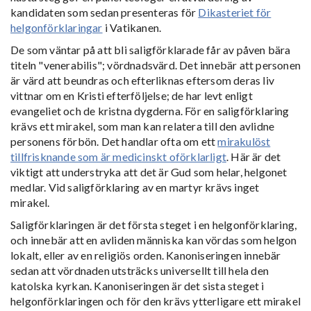
kandidaten som sedan presenteras för
Dikasteriet för
helgonförklaringar
i Vatikanen.
De som väntar på att bli saligförklarade får av påven bära
titeln "venerabilis"; vördnadsvärd. Det innebär att personen
är värd att beundras och efterliknas eftersom deras liv
vittnar om en Kristi efterföljelse; de har levt enligt
evangeliet och de kristna dygderna. För en saligförklaring
krävs ett mirakel, som man kan relatera till den avlidne
personens förbön. Det handlar ofta om ett
mirakulöst
tillfrisknande som är medicinskt oförklarligt
. Här är det
viktigt att understryka att det är Gud som helar, helgonet
medlar. Vid saligförklaring av en martyr krävs inget
mirakel.
Saligförklaringen är det första steget i en helgonförklaring,
och innebär att en avliden människa kan vördas som helgon
lokalt, eller av en religiös orden. Kanoniseringen innebär
sedan att vördnaden utsträcks universellt till hela den
katolska kyrkan. Kanoniseringen är det sista steget i
helgonförklaringen och för den krävs ytterligare ett mirakel