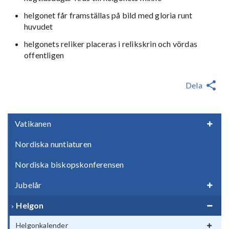
helgonet får framställas på bild med gloria runt
huvudet
helgonets reliker placeras i relikskrin och vördas
offentligen
Dela
Vatikanen
Nordiska nuntiaturen
Nordiska biskopskonferensen
Jubelår
Helgon
Helgonkalender