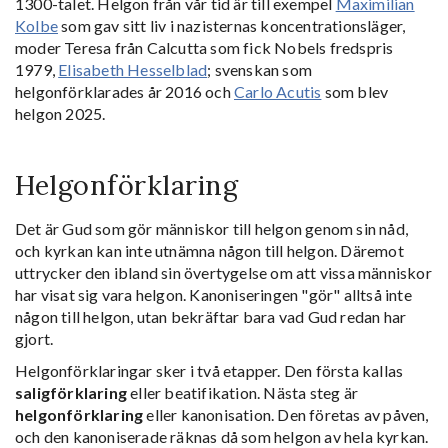
1300-talet. Helgon från vår tid är till exempel
Maximilian
Kolbe
som gav sitt liv i nazisternas koncentrationsläger,
moder Teresa från Calcutta som fick Nobels fredspris
1979,
Elisabeth Hesselblad
; svenskan som
helgonförklarades år 2016 och
Carlo Acutis
som blev
helgon 2025.
Helgonförklaring
Det är Gud som gör människor till helgon genom sin nåd,
och kyrkan kan inte utnämna någon till helgon. Däremot
uttrycker den ibland sin övertygelse om att vissa människor
har visat sig vara helgon. Kanoniseringen "gör" alltså inte
någon till helgon, utan bekräftar bara vad Gud redan har
gjort.
Helgonförklaringar sker i två etapper. Den första kallas
saligförklaring
eller beatifikation. Nästa steg är
helgonförklaring
eller kanonisation. Den företas av påven,
och den kanoniserade räknas då som helgon av hela kyrkan.