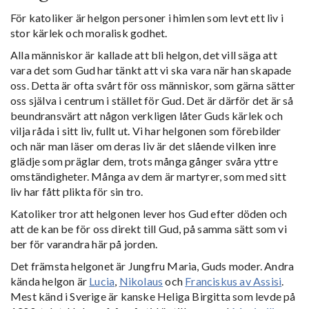
För katoliker är helgon personer i himlen som levt ett liv i
stor kärlek och moralisk godhet.
Alla människor är kallade att bli helgon, det vill säga att
vara det som Gud har tänkt att vi ska vara när han skapade
oss. Detta är ofta svårt för oss människor, som gärna sätter
oss själva i centrum i stället för Gud. Det är därför det är så
beundransvärt att någon verkligen låter Guds kärlek och
vilja råda i sitt liv, fullt ut. Vi har helgonen som förebilder
och när man läser om deras liv är det slående vilken inre
glädje som präglar dem, trots många gånger svåra yttre
omständigheter. Många av dem är martyrer, som med sitt
liv har fått plikta för sin tro.
Katoliker tror att helgonen lever hos Gud efter döden och
att de kan be för oss direkt till Gud, på samma sätt som vi
ber för varandra här på jorden.
Det främsta helgonet är Jungfru Maria, Guds moder. Andra
kända helgon är
Lucia
,
Nikolaus
och
Franciskus av Assisi
.
Mest känd i Sverige är kanske Heliga Birgitta som levde på