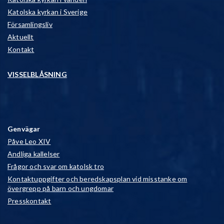
Katolska kyrkan i Sverige
Församlingsliv
Aktuellt
Kontakt
VISSELBLÅSNING
Genvägar
Påve Leo XIV
Andliga kallelser
Frågor och svar om katolsk tro
Kontaktuppgifter och beredskapsplan vid misstanke om
övergrepp på barn och ungdomar
Presskontakt