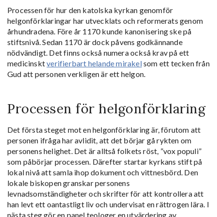
Processen för hur den katolska kyrkan genomför
helgonförklaringar har utvecklats och reformerats genom
århundradena. Före år 1170 kunde kanonisering ske på
stiftsnivå. Sedan 1170 är dock påvens godkännande
nödvändigt. Det finns också numera också krav på ett
medicinskt
verifierbart helande mirakel
som ett tecken från
Gud att personen verkligen är ett helgon.
Processen för helgonförklaring
Det första steget mot en helgonförklaring är, förutom att
personen ifråga har avlidit, att det börjar gå rykten om
personens helighet. Det är alltså folkets röst, ”vox populi”
som påbörjar processen. Därefter startar kyrkans stift på
lokal nivå att samla ihop dokument och vittnesbörd. Den
lokale biskopen granskar personens
levnadsomständigheter och skrifter för att kontrollera att
han levt ett oantastligt liv och undervisat en rättrogen lära. I
nästa steg gör en panel teologer en utvärdering av