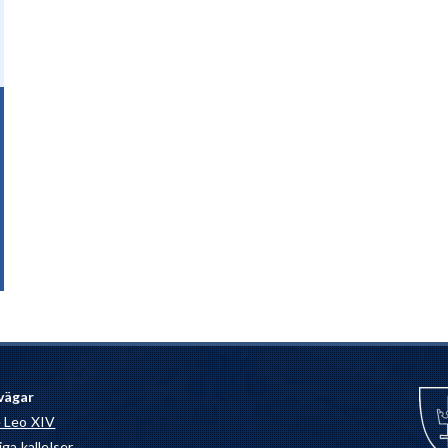
vägar
 Leo XIV
ga kallelser