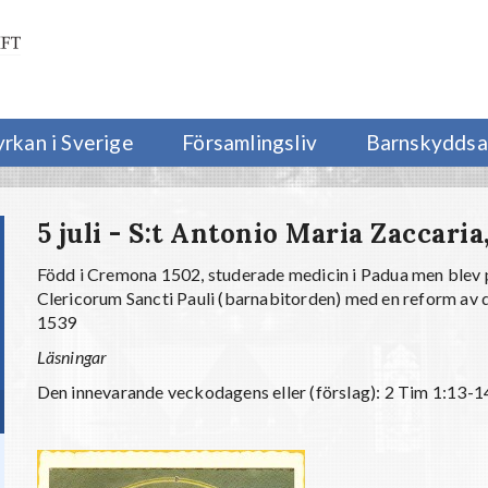
yrkan i Sverige
Församlingsliv
Barnskyddsa
5 juli - S:t Antonio Maria Zaccaria
Född i Cremona 1502, studerade medicin i Padua men blev 
Clericorum Sancti Pauli (barnabitorden) med en reform av 
1539
Läsningar
Den innevarande veckodagens eller (förslag): 2 Tim 1:13-1