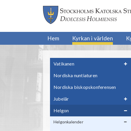
Hem
Kyrkan i världen
K
Vatikanen
Nordiska nuntiaturen
Nordiska biskopskonferensen
Jubelår
Helgon
Helgonkalender