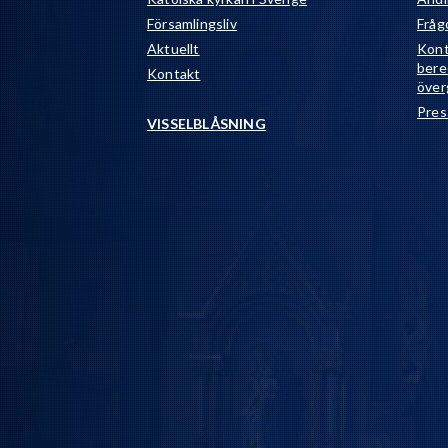
Församlingsliv
Fråg
Aktuellt
Kont
bere
Kontakt
över
Pres
VISSELBLÅSNING