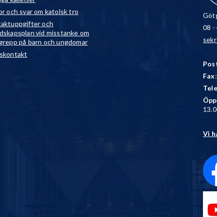
or och svar om katolsk tro
Götg
aktuppgifter och
08 -
dskapsplan vid misstanke om
sekr
grepp på barn och ungdomar
skontakt
Pos
Fax
Tel
Öpp
13.0
Vi h