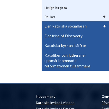
Heliga Birgitta
Reliker
Den katolska socialläran
Doctrine of Discovery
Katolska kyrkan i siffror
Katoliker och lutheraner
uppmärksammade
reformationen tillsammans
Huvudmeny
Gen
Katolska kyrkan i världen
Påve
Katolska kyrkan i Sverige
Andli