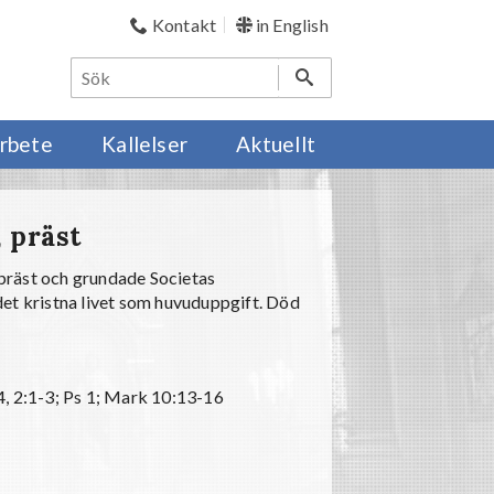
Kontakt
in English
rbete
Kallelser
Aktuellt
, präst
präst och grundade Societas
det kristna livet som huvuduppgift. Död
4, 2:1-3; Ps 1; Mark 10:13-16