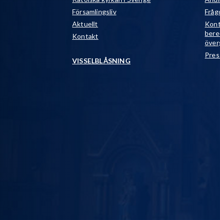
Församlingsliv
Fråg
Aktuellt
Kont
bere
Kontakt
över
Pres
VISSELBLÅSNING