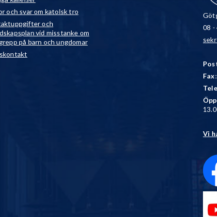
or och svar om katolsk tro
Götg
aktuppgifter och
08 -
dskapsplan vid misstanke om
sekr
grepp på barn och ungdomar
skontakt
Pos
Fax
Tel
Öpp
13.0
Vi h