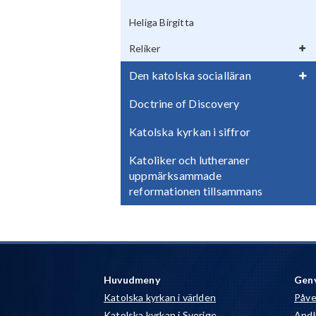
Heliga Birgitta
Reliker
Den katolska socialläran
Doctrine of Discovery
Katolska kyrkan i siffror
Katoliker och lutheraner
uppmärksammade
reformationen tillsammans
Huvudmeny
Gen
Katolska kyrkan i världen
Påve
Katolska kyrkan i Sverige
Andli