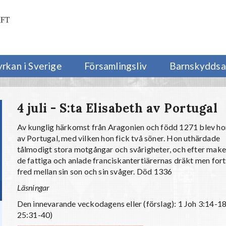
yrkan i Sverige
Församlingsliv
Barnskyddsa
4 juli - S:ta Elisabeth av Portugal
Av kunglig härkomst från Aragonien och född 1271 blev h
av Portugal, med vilken hon fick två söner. Hon uthärdade
tålmodigt stora motgångar och svårigheter, och efter make
de fattiga och anlade franciskantertiärernas dräkt men forts
fred mellan sin son och sin svåger. Död 1336
Läsningar
Den innevarande veckodagens eller (förslag): 1 Joh 3:14-1
25:31-40)