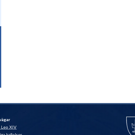
vägar
 Leo XIV
ga kallelser