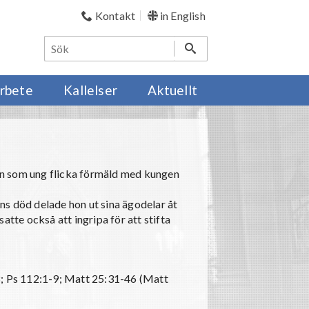
Kontakt
in English
rbete
Kallelser
Aktuellt
on som ung flicka förmäld med kungen
ns död delade hon ut sina ägodelar åt
atte också att ingripa för att stifta
8; Ps 112:1-9; Matt 25:31-46 (Matt