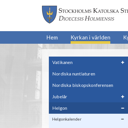
Hem
Kyrkan i världen
K
Vatikanen
Nordiska nuntiaturen
Nordiska biskopskonferensen
Jubelår
Helgon
Helgonkalender