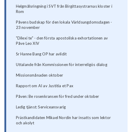
Helgmålsringning i SVT från Birgittasystrarnas kloster i
Rom
Påvens budskap för den lokala Världsungdomsdagen -
23 november
"Dilexi te" - den första apostoliska exhortationen av
Påve Leo XIV
Sr Hanne Bang OP har avlidit
Uttalande från Kommissionen för interreligös dialog
Missionsmånaden oktober
Rapport om AI av Justitia et Pax
Påven: Be rosenkransen för fred under oktober
Ledig tjänst: Serviceansvarig
Prästkandidaten Mikael Nordin har insatts som lektor
och akolyt