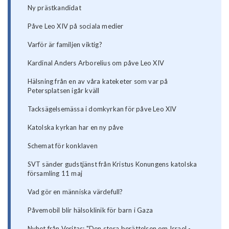
Ny prästkandidat
Påve Leo XIV på sociala medier
Varför är familjen viktig?
Kardinal Anders Arborelius om påve Leo XIV
Hälsning från en av våra kateketer som var på
Petersplatsen igår kväll
Tacksägelsemässa i domkyrkan för påve Leo XIV
Katolska kyrkan har en ny påve
Schemat för konklaven
SVT sänder gudstjänst från Kristus Konungens katolska
församling 11 maj
Vad gör en människa värdefull?
Påvemobil blir hälsoklinik för barn i Gaza
Nyhet från Veritas: "Den stora berättelsen om Israel -