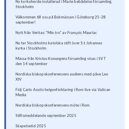
Ny kyrkoherde installerad i Marie bebådelse församling,
Stockholm
Välkommen till oss på Bokmässan i Göteborg 25-28
september!
Nytt från Veritas: "Min tro" av François Mauriac
Nu tar Stockholms katolska stift över S:t Johannes
kyrka i Stockholm
Mässa från Kristus Konungens församling visas i SVT
den 14 september
Nordiska biskopskonferensens audiens med påve Leo
XIV
Följ Carlo Acutis helgonförklaring i Rom live via Vatican
Media
Nordiska biskopskonferensens möte i Rom
Stiftsmeddelande september 2025
Skapelsetid 2025