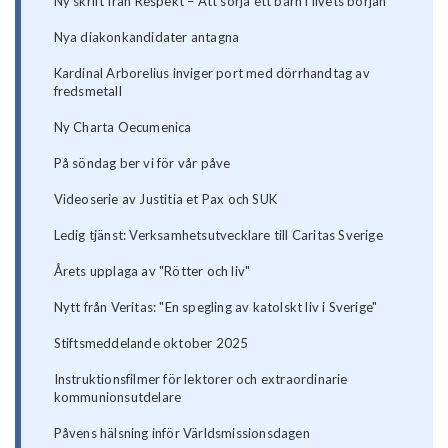
Ny skrift från Respekt – Att sörja ett barn i livets början
Nya diakonkandidater antagna
Kardinal Arborelius inviger port med dörrhandtag av
fredsmetall
Ny Charta Oecumenica
På söndag ber vi för vår påve
Videoserie av Justitia et Pax och SUK
Ledig tjänst: Verksamhetsutvecklare till Caritas Sverige
Årets upplaga av "Rötter och liv"
Nytt från Veritas: "En spegling av katolskt liv i Sverige"
Stiftsmeddelande oktober 2025
Instruktionsfilmer för lektorer och extraordinarie
kommunionsutdelare
Påvens hälsning inför Världsmissionsdagen