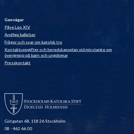
Genvägar
Påve Leo XIV
Andliga kallelser
Frågor och svar om katolsk tro
Kontaktuppgifter och beredskapsplan vid misstanke om
övergrepp på barn och ungdomar
Presskontakt
Götgatan 68, 118 26 Stockholm
08 - 462 66 00