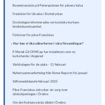
Rosenkransbön på Petersplatsen för påvens hälsa
Fredsbön för Ukraina i Slottskyrkan
Drottningen informerades om katolska kyrkans
biståndsverksamhet
Förböner för påve Franciskus
Hur kan vi öka säkerheten i våra församlingar?
P. Marek Gil OFMCap har installerats som ny
kyrkoherde i Angered
Världsdagen för de sjuka - 11 februari
Nyhetssammanfattning från Rome Reports för januari
Stiftsmeddelande februari 2025
Påve Franciskus uttrycker sin sorg över
dödsskjutningen i Örebro
Om det fruktansvärda dådet i Örebro