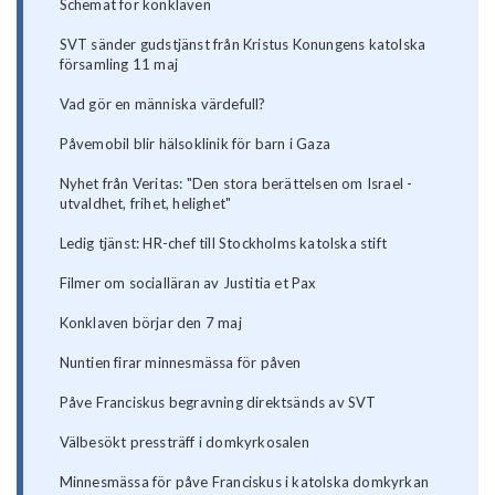
Schemat för konklaven
SVT sänder gudstjänst från Kristus Konungens katolska
församling 11 maj
Vad gör en människa värdefull?
Påvemobil blir hälsoklinik för barn i Gaza
Nyhet från Veritas: "Den stora berättelsen om Israel -
utvaldhet, frihet, helighet"
Ledig tjänst: HR-chef till Stockholms katolska stift
Filmer om socialläran av Justitia et Pax
Konklaven börjar den 7 maj
Nuntien firar minnesmässa för påven
Påve Franciskus begravning direktsänds av SVT
Välbesökt pressträff i domkyrkosalen
Minnesmässa för påve Franciskus i katolska domkyrkan