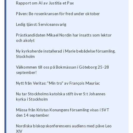
Rapport om AI av Justitia et Pax
Påven: Be rosenkransen för fred under oktober
Ledig tjänst: Serviceansvarig
Prästkandidaten Mikael Nordin har insatts som lektor
och akolyt
Ny kyrkoherde installerad i Marie bebådelse församling,
Stockholm
Välkommen till oss på Bokmässan i Göteborg 25-28
september!
Nytt från Veritas: "Min tro" av François Mauriac
Nu tar Stockholms katolska stift över S:t Johannes
kyrka i Stockholm
Mässa från Kristus Konungens församling visas i SVT
den 14 september
Nordiska biskopskonferensens audiens med påve Leo
XIV