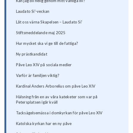
Kan jag bli helig genom mitt vanliga liv?
Laudato Si'-veckan
Låt oss värna Skapelsen – Laudato Si'
Stiftsmeddelande maj 2025
Hur mycket ska vi ge till de fattiga?
Ny prästkandidat
Påve Leo XIV på sociala medier
Varför är familjen viktig?
Kardinal Anders Arborelius om påve Leo XIV
Hälsning från en av våra kateketer som var på
Petersplatsen igår kväll
Tacksägelsemässa i domkyrkan för påve Leo XIV
Katolska kyrkan har en ny påve