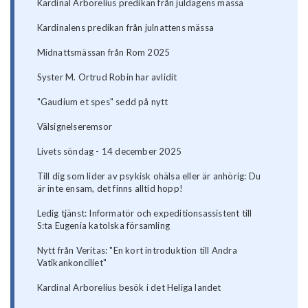
Kardinal Arborelius predikan från juldagens mässa
Kardinalens predikan från julnattens mässa
Midnattsmässan från Rom 2025
Syster M. Ortrud Robin har avlidit
"Gaudium et spes" sedd på nytt
Välsignelseremsor
Livets söndag - 14 december 2025
Till dig som lider av psykisk ohälsa eller är anhörig: Du
är inte ensam, det finns alltid hopp!
Ledig tjänst: Informatör och expeditionsassistent till
S:ta Eugenia katolska församling
Nytt från Veritas: "En kort introduktion till Andra
Vatikankonciliet"
Kardinal Arborelius besök i det Heliga landet