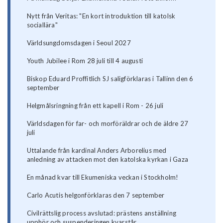
Nytt från Veritas: "En kort introduktion till katolsk
sociallära"
Världsungdomsdagen i Seoul 2027
Youth Jubilee i Rom 28 juli till 4 augusti
Biskop Eduard Proffitlich SJ saligförklaras i Tallinn den 6
september
Helgmålsringning från ett kapell i Rom - 26 juli
Världsdagen för far- och morföräldrar och de äldre 27
juli
Uttalande från kardinal Anders Arborelius med
anledning av attacken mot den katolska kyrkan i Gaza
En månad kvar till Ekumeniska veckan i Stockholm!
Carlo Acutis helgonförklaras den 7 september
Civilrättslig process avslutad: prästens anställning
upphör och suspenderingen kvarstår