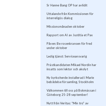
Sr Hanne Bang OP har avlidit
Uttalande från Kommissionen för
interreligös dialog
Missionsmånaden oktober
Rapport om AI av Justitia et Pax
Påven: Be rosenkransen för fred
under oktober
Ledig tjänst: Serviceansvarig
Prästkandidaten Mikael Nordin har
insatts som lektor och akolyt
Ny kyrkoherde installerad i Marie
bebådelse församling, Stockholm
Välkommen till oss på Bokmässan i
Göteborg 25-28 september!
Nytt från Veritas: "Min tro" av