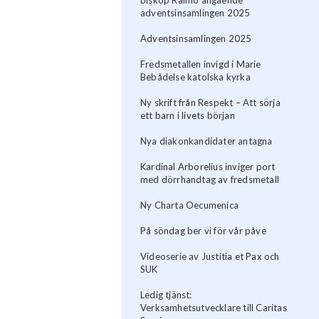
adventsinsamlingen 2025
Adventsinsamlingen 2025
Fredsmetallen invigd i Marie
Bebådelse katolska kyrka
Ny skrift från Respekt – Att sörja
ett barn i livets början
Nya diakonkandidater antagna
Kardinal Arborelius inviger port
med dörrhandtag av fredsmetall
Ny Charta Oecumenica
På söndag ber vi för vår påve
Videoserie av Justitia et Pax och
SUK
Ledig tjänst:
Verksamhetsutvecklare till Caritas