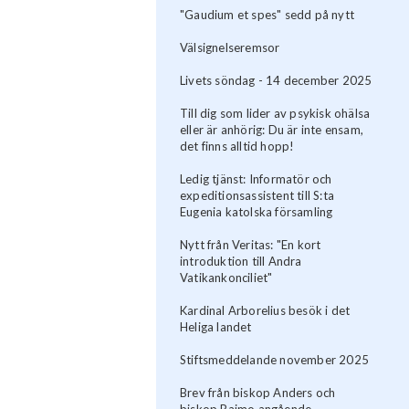
"Gaudium et spes" sedd på nytt
Välsignelseremsor
Livets söndag - 14 december 2025
Till dig som lider av psykisk ohälsa
eller är anhörig: Du är inte ensam,
det finns alltid hopp!
Ledig tjänst: Informatör och
expeditionsassistent till S:ta
Eugenia katolska församling
Nytt från Veritas: "En kort
introduktion till Andra
Vatikankonciliet"
Kardinal Arborelius besök i det
Heliga landet
Stiftsmeddelande november 2025
Brev från biskop Anders och
biskop Raimo angående