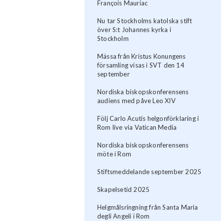
François Mauriac
Nu tar Stockholms katolska stift
över S:t Johannes kyrka i
Stockholm
Mässa från Kristus Konungens
församling visas i SVT den 14
september
Nordiska biskopskonferensens
audiens med påve Leo XIV
Följ Carlo Acutis helgonförklaring i
Rom live via Vatican Media
Nordiska biskopskonferensens
möte i Rom
Stiftsmeddelande september 2025
Skapelsetid 2025
Helgmålsringning från Santa Maria
degli Angeli i Rom