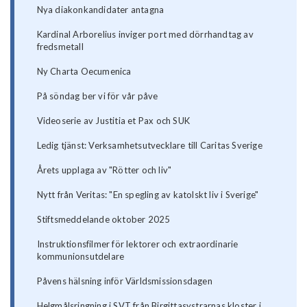
Nya diakonkandidater antagna
Kardinal Arborelius inviger port med dörrhandtag av
fredsmetall
Ny Charta Oecumenica
På söndag ber vi för vår påve
Videoserie av Justitia et Pax och SUK
Ledig tjänst: Verksamhetsutvecklare till Caritas Sverige
Årets upplaga av "Rötter och liv"
Nytt från Veritas: "En spegling av katolskt liv i Sverige"
Stiftsmeddelande oktober 2025
Instruktionsfilmer för lektorer och extraordinarie
kommunionsutdelare
Påvens hälsning inför Världsmissionsdagen
Helgmålsringning i SVT från Birgittasystrarnas kloster i