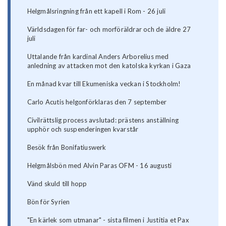
Helgmålsringning från ett kapell i Rom - 26 juli
Världsdagen för far- och morföräldrar och de äldre 27
juli
Uttalande från kardinal Anders Arborelius med
anledning av attacken mot den katolska kyrkan i Gaza
En månad kvar till Ekumeniska veckan i Stockholm!
Carlo Acutis helgonförklaras den 7 september
Civilrättslig process avslutad: prästens anställning
upphör och suspenderingen kvarstår
Besök från Bonifatiuswerk
Helgmålsbön med Alvin Paras OFM - 16 augusti
Vänd skuld till hopp
Bön för Syrien
"En kärlek som utmanar" - sista filmen i Justitia et Pax