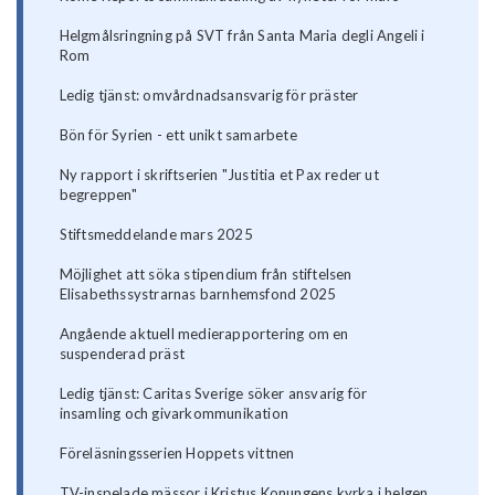
Helgmålsringning på SVT från Santa Maria degli Angeli i
Rom
Ledig tjänst: omvårdnadsansvarig för präster
Bön för Syrien - ett unikt samarbete
Ny rapport i skriftserien "Justitia et Pax reder ut
begreppen"
Stiftsmeddelande mars 2025
Möjlighet att söka stipendium från stiftelsen
Elisabethssystrarnas barnhemsfond 2025
Angående aktuell medierapportering om en
suspenderad präst
Ledig tjänst: Caritas Sverige söker ansvarig för
insamling och givarkommunikation
Föreläsningsserien Hoppets vittnen
TV-inspelade mässor i Kristus Konungens kyrka i helgen