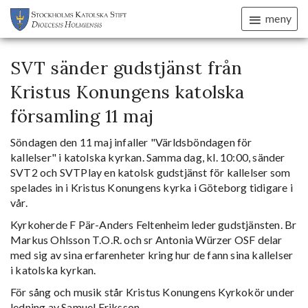
meny
SVT sänder gudstjänst från
Kristus Konungens katolska
församling 11 maj
Söndagen den 11 maj infaller "Världsböndagen för
kallelser" i katolska kyrkan. Samma dag, kl. 10:00, sänder
SVT2 och SVTPlay en katolsk gudstjänst för kallelser som
spelades in i Kristus Konungens kyrka i Göteborg tidigare i
vår.
Kyrkoherde F Pär-Anders Feltenheim leder gudstjänsten. Br
Markus Ohlsson T.O.R. och sr Antonia Würzer OSF delar
med sig av sina erfarenheter kring hur de fann sina kallelser
i katolska kyrkan.
För sång och musik står Kristus Konungens Kyrkokör under
ledning av Samuel Eriksson.