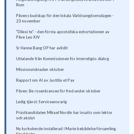
Rom
Påvens budskap för den lokala Världsungdomsdagen -
23 november
"Dilexi te" - den första apostoliska exhortationen av
Påve Leo XIV
Sr Hanne Bang OP har avlidit
Uttalande från Kommissionen för interreligös dialog
Missionsmånaden oktober
Rapport om AI av Justitia et Pax
Påven: Be rosenkransen för fred under oktober
Ledig tjänst: Serviceansvarig
Prästkandidaten Mikael Nordin har insatts som lektor
och akolyt
Ny kyrkoherde installerad i Marie bebådelse församling,