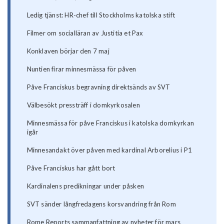
Ledig tjänst: HR-chef till Stockholms katolska stift
Filmer om socialläran av Justitia et Pax
Konklaven börjar den 7 maj
Nuntien firar minnesmässa för påven
Påve Franciskus begravning direktsänds av SVT
Välbesökt pressträff i domkyrkosalen
Minnesmässa för påve Franciskus i katolska domkyrkan
igår
Minnesandakt över påven med kardinal Arborelius i P1
Påve Franciskus har gått bort
Kardinalens predikningar under påsken
SVT sänder långfredagens korsvandring från Rom
Rome Reports sammanfattning av nyheter för mars