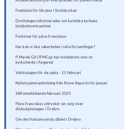
Rosenkransbön på Petersplatsen för påvens hälsa
Fredsbön för Ukraina i Slottskyrkan
Drottningen informerades om katolska kyrkans
biståndsverksamhet
Förböner för påve Franciskus
Hur kan vi öka säkerheten i våra församlingar?
P. Marek Gil OFMCap har installerats som ny
kyrkoherde i Angered
Världsdagen för de sjuka - 11 februari
Nyhetssammanfattning från Rome Reports för januari
Stiftsmeddelande februari 2025
Påve Franciskus uttrycker sin sorg över
dödsskjutningen i Örebro
Om det fruktansvärda dådet i Örebro