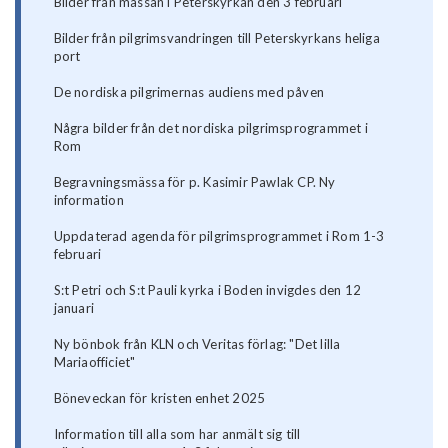
Bilder från mässan i Peterskyrkan den 3 februari
Bilder från pilgrimsvandringen till Peterskyrkans heliga
port
De nordiska pilgrimernas audiens med påven
Några bilder från det nordiska pilgrimsprogrammet i
Rom
Begravningsmässa för p. Kasimir Pawlak CP. Ny
information
Uppdaterad agenda för pilgrimsprogrammet i Rom 1-3
februari
S:t Petri och S:t Pauli kyrka i Boden invigdes den 12
januari
Ny bönbok från KLN och Veritas förlag: "Det lilla
Mariaofficiet"
Böneveckan för kristen enhet 2025
Information till alla som har anmält sig till