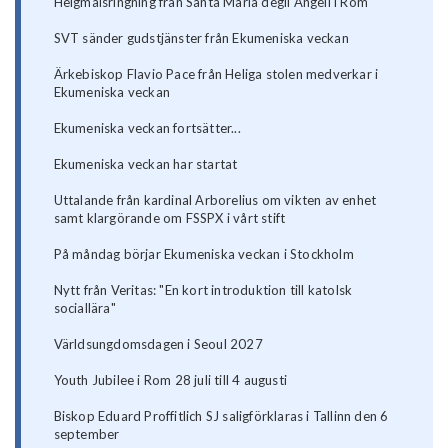
Helgmålsringning från Santa Maria degli Angeli i Rom
SVT sänder gudstjänster från Ekumeniska veckan
Ärkebiskop Flavio Pace från Heliga stolen medverkar i
Ekumeniska veckan
Ekumeniska veckan fortsätter...
Ekumeniska veckan har startat
Uttalande från kardinal Arborelius om vikten av enhet
samt klargörande om FSSPX i vårt stift
På måndag börjar Ekumeniska veckan i Stockholm
Nytt från Veritas: "En kort introduktion till katolsk
sociallära"
Världsungdomsdagen i Seoul 2027
Youth Jubilee i Rom 28 juli till 4 augusti
Biskop Eduard Proffitlich SJ saligförklaras i Tallinn den 6
september