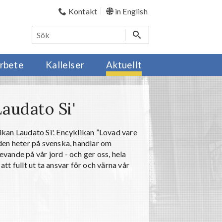
Kontakt
in English
rbete
Kallelser
Aktuellt
audato Si'
likan Laudato Si'. Encyklikan ”Lovad vare
n heter på svenska, handlar om
evande på vår jord - och ger oss, hela
att fullt ut ta ansvar för och värna vår