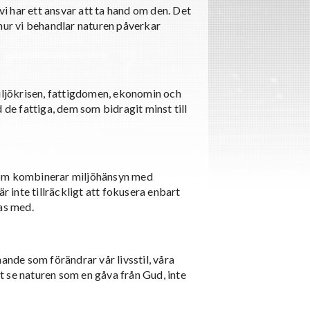
 har ett ansvar att ta hand om den. Det
 hur vi behandlar naturen påverkar
ljökrisen, fattigdomen, ekonomin och
 de fattiga, dem som bidragit minst till
som kombinerar miljöhänsyn med
r inte tillräckligt att fokusera enbart
as med.
ande som förändrar vår livsstil, våra
tt se naturen som en gåva från Gud, inte