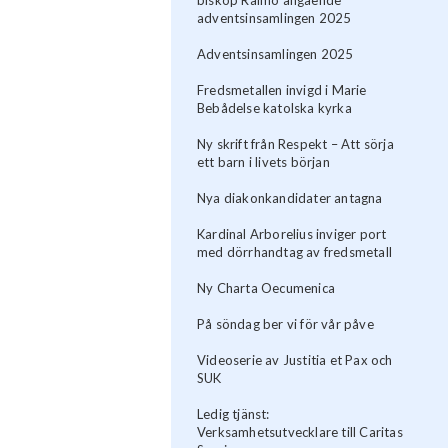
adventsinsamlingen 2025
Adventsinsamlingen 2025
Fredsmetallen invigd i Marie
Bebådelse katolska kyrka
Ny skrift från Respekt – Att sörja
ett barn i livets början
Nya diakonkandidater antagna
Kardinal Arborelius inviger port
med dörrhandtag av fredsmetall
Ny Charta Oecumenica
På söndag ber vi för vår påve
Videoserie av Justitia et Pax och
SUK
Ledig tjänst:
Verksamhetsutvecklare till Caritas