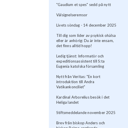
"Gaudium et spes" sedd på nytt
Välsignelseremsor
Livets söndag - 14 december 2025
Till dig som lider av psykisk ohälsa
eller är anhörig: Du är inte ensam,
det finns alltid hopp!
Ledig tjänst: Informatör och
expeditionsassistent till S:ta
Eugenia katolska församling
Nytt från Veritas: "En kort
introduktion till Andra
Vatikankonciliet"
Kardinal Arborelius besök i det
Heliga landet
Stiftsmeddelande november 2025
Brev från biskop Anders och
biskop Raimo angående