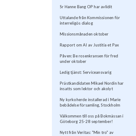
Sr Hanne Bang OP har avlidit
Uttalande från Kommissionen för
interreligös dialog
Missionsmånaden oktober
Rapport om AI av Justitia et Pax
Påven: Be rosenkransen för fred
under oktober
Ledig tjänst: Serviceansvarig
Prästkandidaten Mikael Nordin har
insatts som lektor och akolyt
Ny kyrkoherde installerad i Marie
bebådelse församling, Stockholm
Välkommen till oss på Bokmässan i
Göteborg 25-28 september!
Nytt från Veritas: "Min tro" av