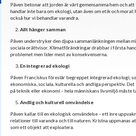
Påven betonar att jorden är vårt gemensamma hem och att vi
handlar inte bara om ekologi, utan även om etik och moral:
också hur vi behandlar varandra.
Allt hänger samman
Påven understryker den djupa sammanlänkningen mellan mi
sociala orättvisor. Klimatförändringar drabbar i första hand
problemet men lider mest av konsekvenserna.
En integrerad ekologi
Påven Franciskus föreslår begreppet integrerad ekologi, 
ekonomiska, sociala, kulturella och andliga perspektiv. Det ä
på teknik eller ekonomi – hela människans livsmiljö måste t
Andlig och kulturell omvändelse
Påven kallar till en ekologisk omvändelse – ett inre uppvakn
relationer till varandra och till naturen. Kristna uppmanas a
som ett objekt att exploatera.