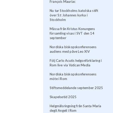
François Mauriac
Nu tar Stockholms katolska stift
över S:t Johannes kyrka i
Stockholm
Mässa från Kristus Konungens
församling visas i SVT den 14
september
Nordiska biskopskonferensens
audiens med påve Leo XIV
Följ Carlo Acutis helgonförklaring i
Rom live via Vatican Media
Nordiska biskopskonferensens
möte i Rom
Stiftsmeddelande september 2025
Skapelsetid 2025
Helgmålsringning från Santa Maria
degli Angeli i Rom