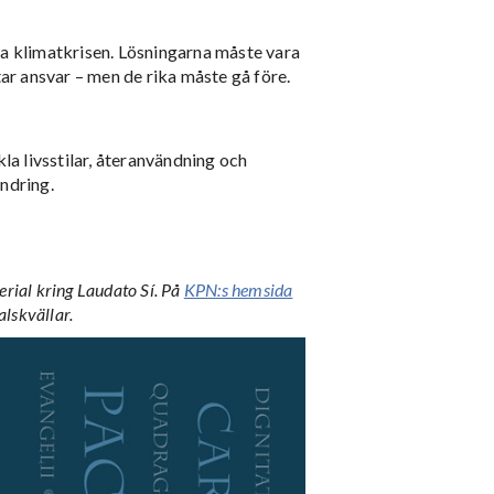
sa klimatkrisen. Lösningarna måste vara
tar ansvar – men de rika måste gå före.
kla livsstilar, återanvändning och
ndring.
rial kring Laudato Sí. På
KPN:s hemsida
alskvällar.