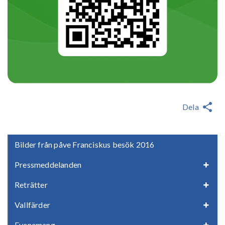
Dela
Bilder från påve Franciskus besök 2016
Pressmeddelanden
Reträtter
Vallfärder
Evenemang