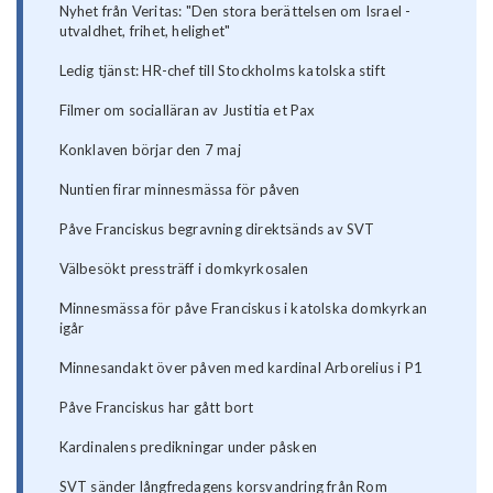
Nyhet från Veritas: "Den stora berättelsen om Israel -
utvaldhet, frihet, helighet"
Ledig tjänst: HR-chef till Stockholms katolska stift
Filmer om socialläran av Justitia et Pax
Konklaven börjar den 7 maj
Nuntien firar minnesmässa för påven
Påve Franciskus begravning direktsänds av SVT
Välbesökt pressträff i domkyrkosalen
Minnesmässa för påve Franciskus i katolska domkyrkan
igår
Minnesandakt över påven med kardinal Arborelius i P1
Påve Franciskus har gått bort
Kardinalens predikningar under påsken
SVT sänder långfredagens korsvandring från Rom