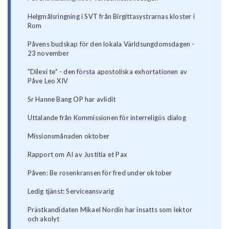
Helgmålsringning i SVT från Birgittasystrarnas kloster i
Rom
Påvens budskap för den lokala Världsungdomsdagen -
23 november
"Dilexi te" - den första apostoliska exhortationen av
Påve Leo XIV
Sr Hanne Bang OP har avlidit
Uttalande från Kommissionen för interreligös dialog
Missionsmånaden oktober
Rapport om AI av Justitia et Pax
Påven: Be rosenkransen för fred under oktober
Ledig tjänst: Serviceansvarig
Prästkandidaten Mikael Nordin har insatts som lektor
och akolyt