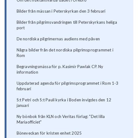
Om det fruktansvärda dådet i Örebro
Bilder från mässan i Peterskyrkan den 3 februari
Bilder från pilgrimsvandringen till Peterskyrkans heliga
port
De nordiska pilgrimernas audiens med påven
Några bilder från det nordiska pilgrimsprogrammet i
Rom
Begravningsmässa för p. Kasimir Pawlak CP. Ny
information
Uppdaterad agenda för pilgrimsprogrammet i Rom 1-3
februari
S:t Petri och S:t Pauli kyrka i Boden invigdes den 12
januari
Ny bönbok från KLN och Veritas förlag: "Det lilla
Mariaofficiet"
Böneveckan för kristen enhet 2025