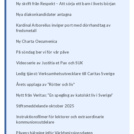
Ny skrift från Respekt – Att sörja ett barn i livets början
Nya diakonkandidater antagna
Kardinal Arborelius inviger port med dörrhandtag av
fredsmetall
Ny Charta Oecumenica
På söndag ber vi för vår påve
Videoserie av Justitia et Pax och SUK
Ledig tjänst: Verksamhetsutvecklare till Caritas Sverige
Årets upplaga av "Rötter och liv"
Nytt från Veritas: "En spegling av katolskt liv i Sverige"
Stiftsmeddelande oktober 2025
Instruktionsfilmer för lektorer och extraordinarie
kommunionsutdelare
Påvens hälsning inför Världsmissionsdagen