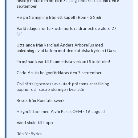
Biskop Eduard Proffitlich SJ saligförklaras i Tallinn den 6
september
Helgmålsringning från ett kapell i Rom - 26 juli
Världsdagen för far- och morföräldrar och de äldre 27
juli
Uttalande från kardinal Anders Arborelius med
anledning av attacken mot den katolska kyrkan i Gaza
En månad kvar till Ekumeniska veckan i Stockholm!
Carlo Acutis helgonförklaras den 7 september
Civilrättslig process avslutad: prästens anställning
upphör och suspenderingen kvarstår
Besök från Bonifatiuswerk
Helgmålsbön med Alvin Paras OFM - 16 augusti
Vänd skuld till hopp
Bön för Syrien