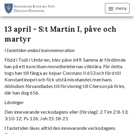
meny
13 april - S:t Martin I, påve och
martyr
I fastetiden endast kommemoration
Född i Todi i Umbrien, blev påve 649. Samma år fördömde
han på ett koncilium monotheleternas villolära. För detta
togs han till fånga av kejsar Constans II 653 och förd till
Konstantinopel och fick utstå misshandel, men hans
dödsdom förvandlades till förvisning till Cherson på Krim,
där han dog 656.
Läsningar
Den innevarande veckodagens eller (förslag): 2 Tim 2:8-13;
3:10-12; Ps 126; Joh 15:18-21
I fastetiden läses alltid den innevarande veckodagens