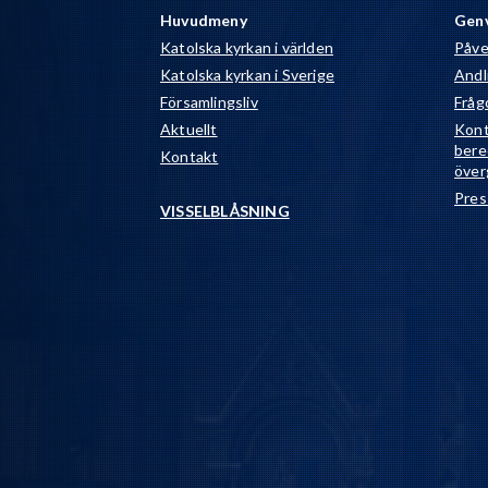
Huvudmeny
Gen
Katolska kyrkan i världen
Påve
Katolska kyrkan i Sverige
Andli
Församlingsliv
Fråg
Aktuellt
Kont
bere
Kontakt
över
Pres
VISSELBLÅSNING