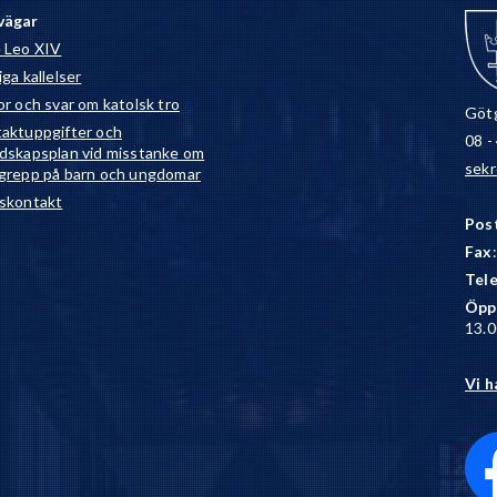
vägar
 Leo XIV
ga kallelser
or och svar om katolsk tro
Götg
aktuppgifter och
08 -
dskapsplan vid misstanke om
sekr
grepp på barn och ungdomar
skontakt
Pos
Fax
Tel
Öpp
13.0
Vi h