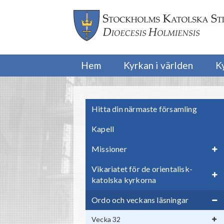
Hem
Kyrkan i världen
K
Hitta din närmaste församling
Kapell
Missioner
Vikariatet för de orientalisk-
katolska kyrkorna
Ordo och veckans läsningar
Vecka 32