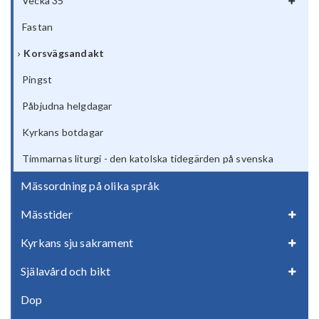
Vecka 35
Fastan
Korsvägsandakt
Pingst
Påbjudna helgdagar
Kyrkans botdagar
Timmarnas liturgi - den katolska tidegärden på svenska
Mässordning på olika språk
Mässtider
Kyrkans sju sakrament
Själavård och bikt
Dop