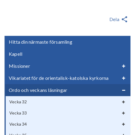
Dela
Hitta din närmaste församling
Kapell
Missioner
Vikariatet för de orientalisk-katolska kyrkorna
Ordo och veckans läsningar
Vecka 32
Vecka 33
Vecka 34