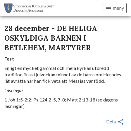
meny
28 december - DE HELIGA
OSKYLDIGA BARNEN I
BETLEHEM, MARTYRER
Fest
Enligt en mycket gammal och i hela kyrkan utbredd
tradition firas i julveckan minnet av de barn som Herodes
lät avrätta när han fick veta att Messias var född.
Läsningar
1 Joh 1:5-2:2; Ps 124:2-5, 7-8; Matt 2:13-18 (se dagens
läsningar)
Dela