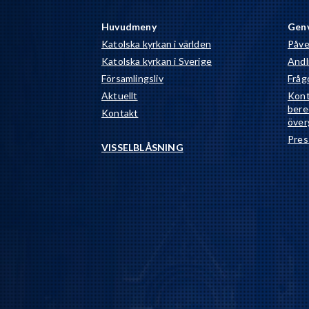
Huvudmeny
Gen
Katolska kyrkan i världen
Påve
Katolska kyrkan i Sverige
Andli
Församlingsliv
Fråg
Aktuellt
Kont
bere
Kontakt
över
Pres
VISSELBLÅSNING