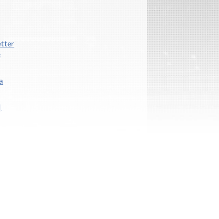
etter
e
a
|