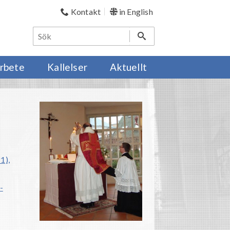
Kontakt
in English
rbete
Kallelser
Aktuellt
1),
-