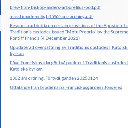
brev-fran-biskop-anders-arborelilus-ocd.pdf
massfirande-enligt-1962-ars-ordning.pdf
Responsa ad dubia on certain provisions of the Apostolic L
Traditionis custodes issued “Motu Proprio” by the Suprem
Pontiff Francis (4 December 2021)
Uppdaterad översättning av Traditionis custodes | Katolsk
kyrkan
Påve Franciskus klargör två punkter i Traditionis custodes 
Katolska kyrkan
1962 års ordning. Förtydliganden 20250124
Uttalande från bröderna på Franciskusgården i Jonsered