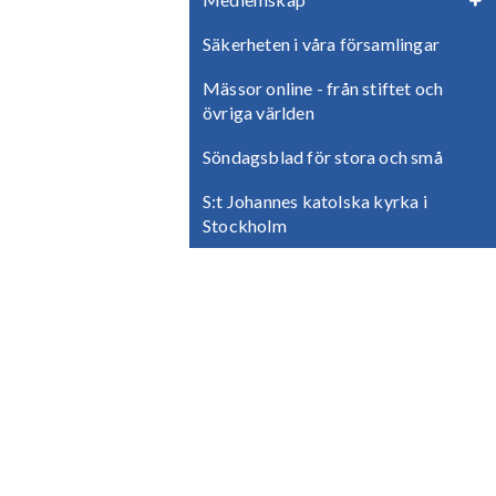
Säkerheten i våra församlingar
Mässor online - från stiftet och
övriga världen
Söndagsblad för stora och små
S:t Johannes katolska kyrka i
Stockholm