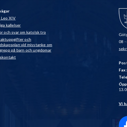
vägar
 Leo XIV
ga kallelser
or och svar om katolsk tro
Götg
aktuppgifter och
08 -
dskapsplan vid misstanke om
sekr
grepp på barn och ungdomar
skontakt
Pos
Fax
Tel
Öpp
13.0
Vi h