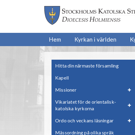
Hem
Kyrkan i världen
K
Hitta din närmaste församling
Kapell
Missioner
Vikariatet för de orientalisk-
katolska kyrkorna
Ordo och veckans läsningar
Mässordning på olika språk