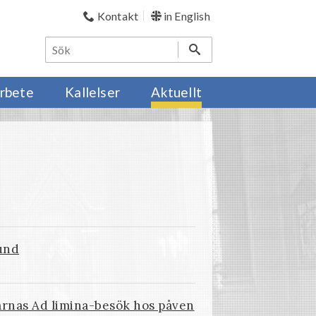
Kontakt
in English
rbete
Kallelser
Aktuellt
und
arnas Ad limina-besök hos påven