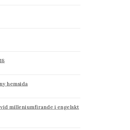
18
 ny hemsida
vid milleniumfirande i engelskt