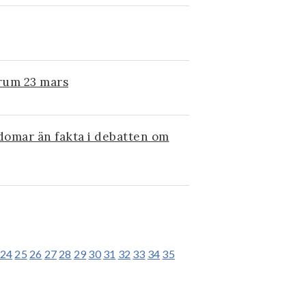
 rum 23 mars
rdomar än fakta i debatten om
24
25
26
27
28
29
30
31
32
33
34
35