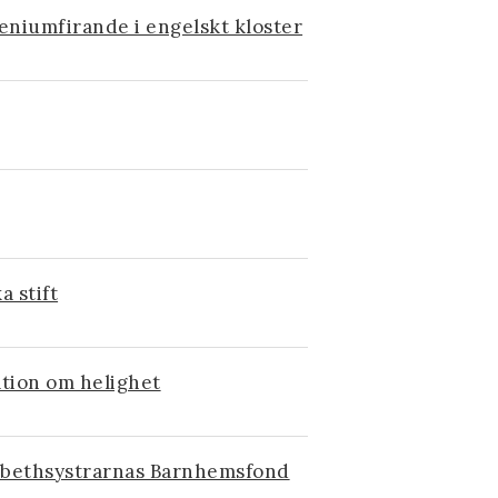
leniumfirande i engelskt kloster
 stift
ation om helighet
isabethsystrarnas Barnhemsfond