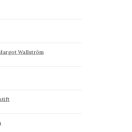
 Margot Wallström
tift
n