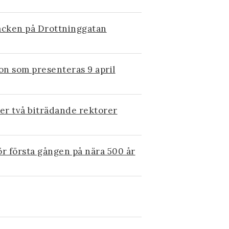
tacken på Drottninggatan
ion som presenteras 9 april
er två biträdande rektorer
r första gången på nära 500 år