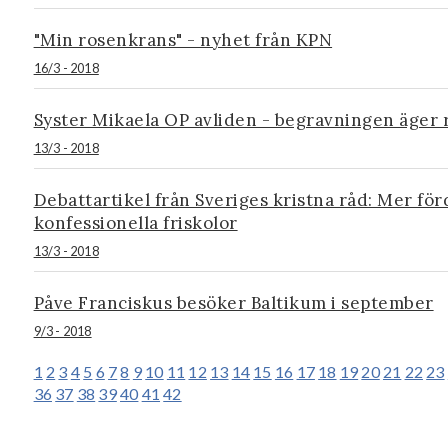
"Min rosenkrans" - nyhet från KPN
16/3 - 2018
Syster Mikaela OP avliden - begravningen äger
13/3 - 2018
Debattartikel från Sveriges kristna råd: Mer fö
konfessionella friskolor
13/3 - 2018
Påve Franciskus besöker Baltikum i september
9/3 - 2018
1
2
3
4
5
6
7
8
9
10
11
12
13
14
15
16
17
18
19
20
21
22
23
36
37
38
39
40
41
42