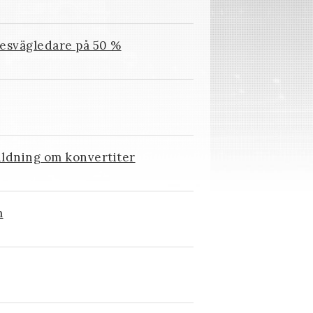
rkesvägledare på 50 %
ildning om konvertiter
m