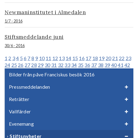
Newmaninstitutet i Almedalen
1/7 - 2016
Stiftsmeddelande juni
30/6 - 2016
1
2
3
4
5
6
7
8
9
10
11
12
13
14
15
16
17
18
19
20
21
22
23
24
25
26
27
28
29
30
31
32
33
34
35
36
37
38
39
40
41
42
Bilder från påve Franciskus besök 2016
Pressmeddelanden
Reträtter
Vallfärder
Evenemang
Stiftsnyheter