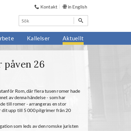
Kontakt
in English
rbete
Kallelser
Aktuellt
r påven 26
tanför Rom, där flera tusen romer hade
innet av denna händelse - som har
e till romer - arrangeras en stor
it upp till 5 000 pilgrimer från 20
egation som leds av den romske juristen