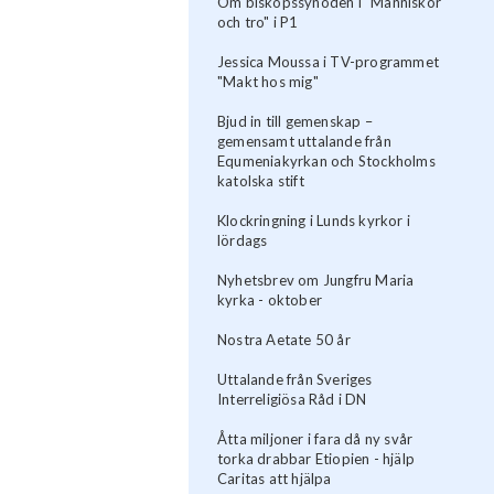
Om biskopssynoden i "Människor
och tro" i P1
Jessica Moussa i TV-programmet
"Makt hos mig"
Bjud in till gemenskap –
gemensamt uttalande från
Equmeniakyrkan och Stockholms
katolska stift
Klockringning i Lunds kyrkor i
lördags
Nyhetsbrev om Jungfru Maria
kyrka - oktober
Nostra Aetate 50 år
Uttalande från Sveriges
Interreligiösa Råd i DN
Åtta miljoner i fara då ny svår
torka drabbar Etiopien - hjälp
Caritas att hjälpa