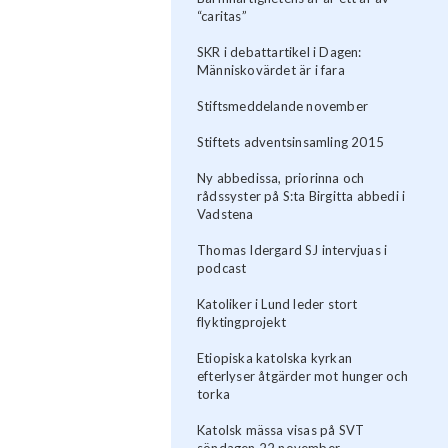
“caritas”
SKR i debattartikel i Dagen:
Människovärdet är i fara
Stiftsmeddelande november
Stiftets adventsinsamling 2015
Ny abbedissa, priorinna och
rådssyster på S:ta Birgitta abbedi i
Vadstena
Thomas Idergard SJ intervjuas i
podcast
Katoliker i Lund leder stort
flyktingprojekt
Etiopiska katolska kyrkan
efterlyser åtgärder mot hunger och
torka
Katolsk mässa visas på SVT
söndagen 22 november