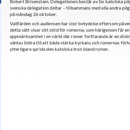
Robert Brisenstam. Delegationen består av tio katolska pil
svenska delegation deltar – tillsammans med alla andra pilg
på måndag 26 oktober.
Vallfärden och audiensen har stor betydelse eftersom påv
detta sätt visar sitt stöd för romerna, som härigenom får en 
uppmärksamhet i en värld där romer fortfarande är en disk
väntas bidra till att både stärka kyrkans och romernas förhål
ytterligare sprida den katolska tron bland romer.