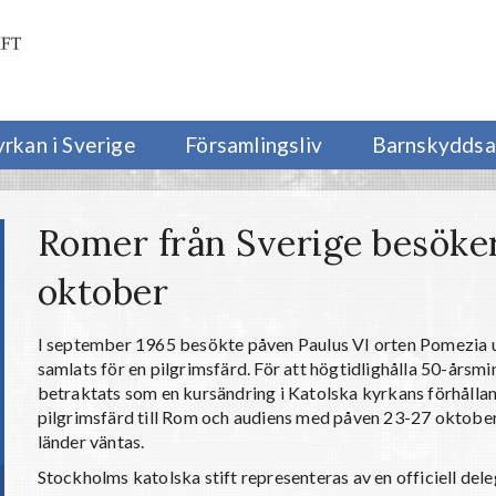
yrkan i Sverige
Församlingsliv
Barnskyddsa
Romer från Sverige besöke
oktober
I september 1965 besökte påven Paulus VI orten Pomezia u
samlats för en pilgrimsfärd. För att högtidlighålla 50-årsm
betraktats som en kursändring i Katolska kyrkans förhålland
pilgrimsfärd till Rom och audiens med påven 23-27 oktober d
länder väntas.
Stockholms katolska stift representeras av en officiell del