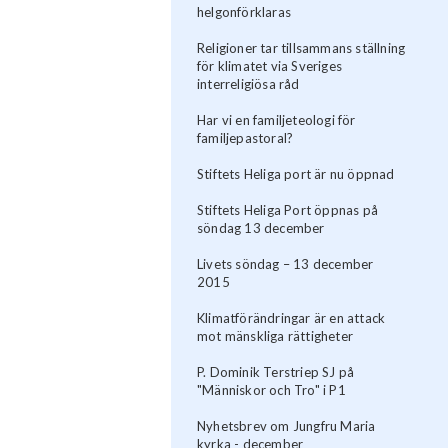
helgonförklaras
Religioner tar tillsammans ställning
för klimatet via Sveriges
interreligiösa råd
Har vi en familjeteologi för
familjepastoral?
Stiftets Heliga port är nu öppnad
Stiftets Heliga Port öppnas på
söndag 13 december
Livets söndag – 13 december
2015
Klimatförändringar är en attack
mot mänskliga rättigheter
P. Dominik Terstriep SJ på
"Människor och Tro" i P1
Nyhetsbrev om Jungfru Maria
kyrka - december