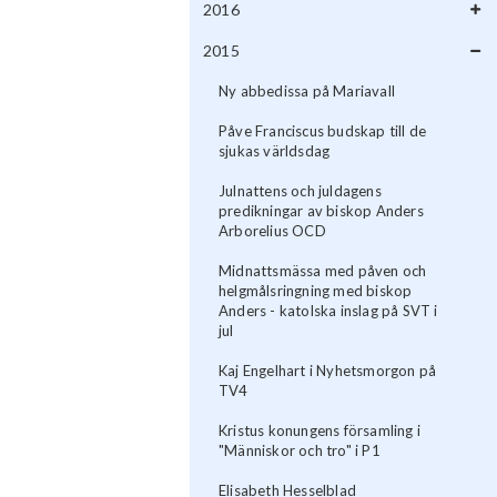
2016
2015
Ny abbedissa på Mariavall
Påve Franciscus budskap till de
sjukas världsdag
Julnattens och juldagens
predikningar av biskop Anders
Arborelius OCD
Midnattsmässa med påven och
helgmålsringning med biskop
Anders - katolska inslag på SVT i
jul
Kaj Engelhart i Nyhetsmorgon på
TV4
Kristus konungens församling i
"Människor och tro" i P1
Elisabeth Hesselblad