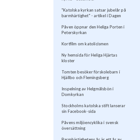
"Katolska kyrkan satsar jubelår på
barmhärtighet" - artikel i Dagen
Påven öppnar den Heliga Porten i
Peterskyrkan
Kortfilm om katolicismen
Ny hemsida för Heliga Hjärtas
kloster
Tomten besöker förskolebarn i
Hjällbo och Flemingsberg
Inspelning av Helgmålsbön i
Domkyrkan
Stockholms katolska stift lanserar
sin Facebook-sida
Påvens miljöencyklika i svensk
översättning
Barmhärtighetens år är ett år av