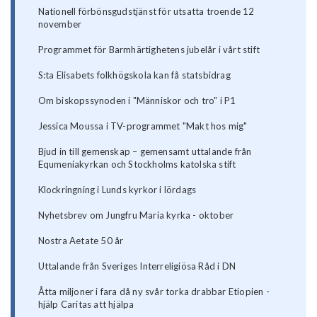
Nationell förbönsgudstjänst för utsatta troende 12
november
Programmet för Barmhärtighetens jubelår i vårt stift
S:ta Elisabets folkhögskola kan få statsbidrag
Om biskopssynoden i "Människor och tro" i P1
Jessica Moussa i TV-programmet "Makt hos mig"
Bjud in till gemenskap – gemensamt uttalande från
Equmeniakyrkan och Stockholms katolska stift
Klockringning i Lunds kyrkor i lördags
Nyhetsbrev om Jungfru Maria kyrka - oktober
Nostra Aetate 50 år
Uttalande från Sveriges Interreligiösa Råd i DN
Åtta miljoner i fara då ny svår torka drabbar Etiopien -
hjälp Caritas att hjälpa