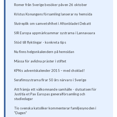
Romer från Sverige besöker påven 26 oktober
Kristus Konungens församling lanserar ny hemsida
Slutreplik om samvetsfrihet i Aftonbladet Debatt
SIR Europa uppmärksammar systrarna i Lannavaara
Stöd till flyktingar - konkreta tips
Nu finns helgonkalendern på hemsidan
Mässa för avlidna präster i stiftet
KPN:s adventskalender 2015 – med choklad!
Serafimsystrarna firar 50 års närvaro i Sverige
Att främja ett välkomnande samhälle - slutsatsen för
Justitia et Pax Europas generalförsamling och
studiedagar
Tio svenska katoliker kommenterar familjesynoden i
"Dagen"