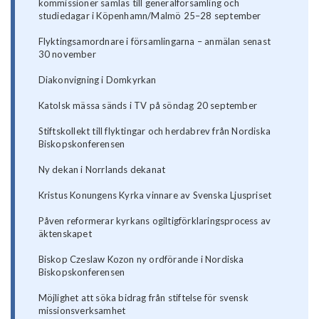
kommissioner samlas till generalförsamling och
studiedagar i Köpenhamn/Malmö 25–28 september
Flyktingsamordnare i församlingarna – anmälan senast
30 november
Diakonvigning i Domkyrkan
Katolsk mässa sänds i TV på söndag 20 september
Stiftskollekt till flyktingar och herdabrev från Nordiska
Biskopskonferensen
Ny dekan i Norrlands dekanat
Kristus Konungens Kyrka vinnare av Svenska Ljuspriset
Påven reformerar kyrkans ogiltigförklaringsprocess av
äktenskapet
Biskop Czeslaw Kozon ny ordförande i Nordiska
Biskopskonferensen
Möjlighet att söka bidrag från stiftelse för svensk
missionsverksamhet