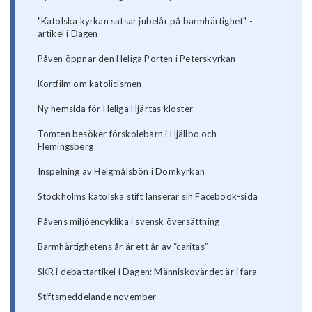
"Katolska kyrkan satsar jubelår på barmhärtighet" -
artikel i Dagen
Påven öppnar den Heliga Porten i Peterskyrkan
Kortfilm om katolicismen
Ny hemsida för Heliga Hjärtas kloster
Tomten besöker förskolebarn i Hjällbo och
Flemingsberg
Inspelning av Helgmålsbön i Domkyrkan
Stockholms katolska stift lanserar sin Facebook-sida
Påvens miljöencyklika i svensk översättning
Barmhärtighetens år är ett år av “caritas”
SKR i debattartikel i Dagen: Människovärdet är i fara
Stiftsmeddelande november