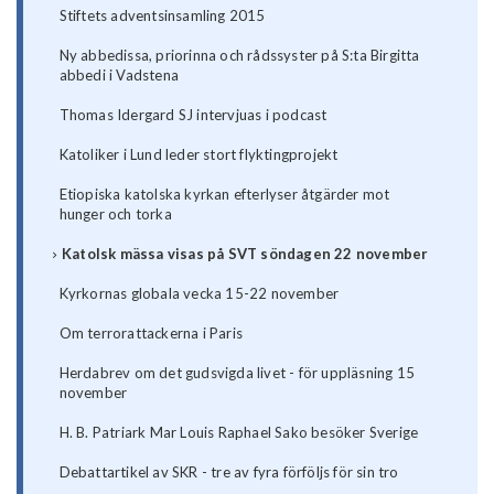
Stiftets adventsinsamling 2015
Ny abbedissa, priorinna och rådssyster på S:ta Birgitta
abbedi i Vadstena
Thomas Idergard SJ intervjuas i podcast
Katoliker i Lund leder stort flyktingprojekt
Etiopiska katolska kyrkan efterlyser åtgärder mot
hunger och torka
Katolsk mässa visas på SVT söndagen 22 november
Kyrkornas globala vecka 15-22 november
Om terrorattackerna i Paris
Herdabrev om det gudsvigda livet - för uppläsning 15
november
H. B. Patriark Mar Louis Raphael Sako besöker Sverige
Debattartikel av SKR - tre av fyra förföljs för sin tro