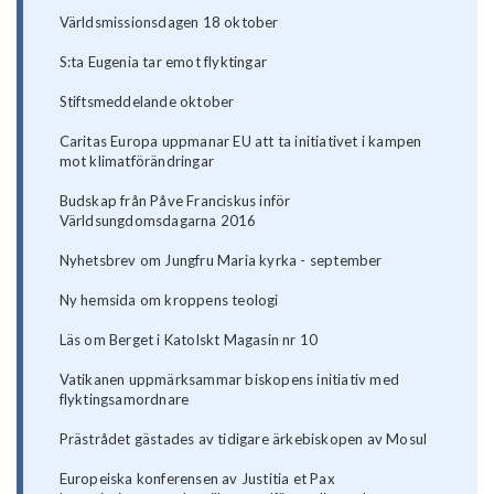
Världsmissionsdagen 18 oktober
S:ta Eugenia tar emot flyktingar
Stiftsmeddelande oktober
Caritas Europa uppmanar EU att ta initiativet i kampen
mot klimatförändringar
Budskap från Påve Franciskus inför
Världsungdomsdagarna 2016
Nyhetsbrev om Jungfru Maria kyrka - september
Ny hemsida om kroppens teologi
Läs om Berget i Katolskt Magasin nr 10
Vatikanen uppmärksammar biskopens initiativ med
flyktingsamordnare
Prästrådet gästades av tidigare ärkebiskopen av Mosul
Europeiska konferensen av Justitia et Pax