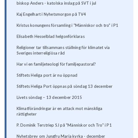
biskop Anders - katolska inslag på SVT i jul
Kaj Engelhart i Nyhetsmorgon på TV4
Kristus konungens församling i "Människor och tro" i P1
Elisabeth Hesselblad helgonförklaras
Religioner tar tillsammans ställning för klimatet via
Sveriges interreligiösa råd
Har vi en familjeteologi för familjepastoral?
Stiftets Heliga port är nu öppnad
Stiftets Heliga Port öppnas på söndag 13 december
Livets söndag – 13 december 2015
Klimatförändringar är en attack mot mänskliga
rättigheter
P. Dominik Terstriep SJ på "Människor och Tro" i P1
Nyhetsbrev om Jungfru Maria kyrka - december