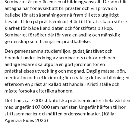
Seminariet är mer än en ren utbildningsanstalt. De som blir
antagna har för avsikt att bli präster och vill pröva sin
kallelse för att så småningom nå fram till ett slutgiltigt
beslut.
Tiden på prästseminariet är till för att skapa större
klarhet för både kandidaten och för stiftets biskop.
Seminariet försöker därför vara en andlig och mänsklig
gemenskap som främjar en prästkallelse.
Den gemensamma studiemiljön, gudstjänstlivet och
boendet under ledning av seminariets rektor och och
andlige ledare ska utgöra en god jordmån för en
prästkallelses utveckling och mognad. Daglig mässa, bön,
meditation och reflexion utgör en viktig del av utbildningen,
eftersom en präst är kallad att handla i Kristi ställe och
måste försöka efterlikna honom.
Det finns ca 7 000 st katolska prästseminarier i hela världen
med ungefär 107 000 seminarister. Ungefär hälften tillhör
stiftsseminarier och hälften ordensseminarier. (Källa:
Agenzia Fides 2023)