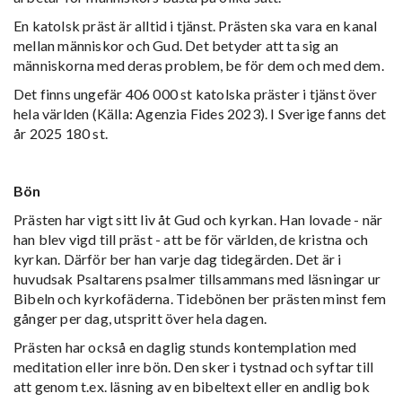
En katolsk präst är alltid i tjänst. Prästen ska vara en kanal
mellan människor och Gud. Det betyder att ta sig an
människorna med deras problem, be för dem och med dem.
Det finns ungefär 406 000 st katolska präster i tjänst över
hela världen (Källa: Agenzia Fides 2023). I Sverige fanns det
år 2025 180 st.
Bön
Prästen har vigt sitt liv åt Gud och kyrkan. Han lovade - när
han blev vigd till präst - att be för världen, de kristna och
kyrkan. Därför ber han varje dag tidegärden. Det är i
huvudsak Psaltarens psalmer tillsammans med läsningar ur
Bibeln och kyrkofäderna. Tidebönen ber prästen minst fem
gånger per dag, utspritt över hela dagen.
Prästen har också en daglig stunds kontemplation med
meditation eller inre bön. Den sker i tystnad och syftar till
att genom t.ex. läsning av en bibeltext eller en andlig bok