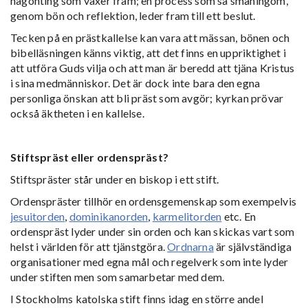
någonting som växer fram; en process som så småningom,
genom bön och reflektion, leder fram till ett beslut.
Tecken på en prästkallelse kan vara att mässan, bönen och
bibelläsningen känns viktig, att det finns en uppriktighet i
att utföra Guds vilja och att man är beredd att tjäna Kristus
i sina medmänniskor. Det är dock inte bara den egna
personliga önskan att bli präst som avgör; kyrkan prövar
också äktheten i en kallelse.
Stiftspräst eller ordenspräst?
Stiftspräster står under en biskop i ett stift.
Ordenspräster tillhör en ordensgemenskap som exempelvis
jesuitorden
,
dominikanorden
,
karmelitorden
etc. En
ordenspräst lyder under sin orden och kan skickas vart som
helst i världen för att tjänstgöra.
Ordnarna
är självständiga
organisationer med egna mål och regelverk som inte lyder
under stiften men som samarbetar med dem.
I Stockholms katolska stift finns idag en större andel