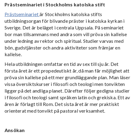
Prästseminariet i Stockholms katolska stift
Prästseminariet
är Stockholms katolska stifts
utbildningsorgan för blivande präster i katolska kyrkan i
Sverige. Det är beläget i centrala Uppsala. På seminariet
bor man tillsammans med andra som vill pröva sin kallelse
under ledning av rektor och spiritual. Studier varvas med
bön, gudstjänster och andra aktiviteter som främjar en
kallelse.
Hela utbildningen omfattar en tid av sex till sju år. Det
första året är ett propedeutiskt år, då man får möjlighet att
pröva sin kallelse på ett mer grundläggande plan. Man läser
vissa översiktskurser i filosofi och teologi men tonvikten
ligger på det andliga planet. Därefter följer gedigna studier
i filosofi och teologi samt språken latin och grekiska. Ett av
åren är förlagt till Rom. Det sista året är mer praktiskt
orienterat med tonvikt på pastoral verksamhet.
Ansökan