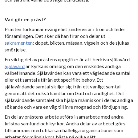
Vad gör en präst?
Prästen förkunnar evangeliet, undervisar i tron och leder
församlingen. Det sker då han firar och delar ut
sakramenten
: dopet, bikten, mässan, vigseln och de sjukas
smörjelse.
En viktig del av prästens uppgifter är att bedriva själavård.
Själavård
är kyrkans omsorg om den enskildes andliga
välbefinnande. Själavården kan vara ett vägledande samtal
eller ett samtal utifrån ett specifikt behov. Ett
själavårdande samtal skiljer sig från ett vanligt samtal
genom att det också handlar om Gud och andlighet. Det
själavårdande samtalet ska hjälpa människor i deras andliga
sökande och vara en väg till inre mognad och fördjupning.
En del av prästens arbete utförs i samarbete med andra
kristna samfund och kyrkor. Andra delar av arbetet görs
tillsammans med olika samhälleliga organisationer som
arbetar för människors bästa på olika sätt.