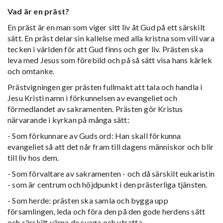
Vad är en präst?
En präst är en man som viger sitt liv åt Gud på ett särskilt
sätt. En präst delar sin kallelse med alla kristna som vill vara
tecken i världen för att Gud finns och ger liv. Prästen ska
leva med Jesus som förebild och på så sätt visa hans kärlek
och omtanke.
Prästvigningen ger prästen fullmakt att tala och handla i
Jesu Kristi namn i förkunnelsen av evangeliet och
förmedlandet av sakramenten. Prästen gör Kristus
närvarande i kyrkan på många sätt:
- Som förkunnare av Guds ord: Han skall förkunna
evangeliet så att det når fram till dagens människor och blir
till liv hos dem.
- Som förvaltare av sakramenten - och då särskilt eukaristin
- som är centrum och höjdpunkt i den prästerliga tjänsten.
- Som herde: prästen ska samla och bygga upp
församlingen, leda och föra den på den gode herdens sätt
och särskilt värna de svaga och utsatta.