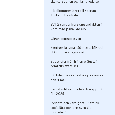
skärtorsdagen och långfredagen
Bibelkommentarer till Sacrum
Triduum Paschale
SVT2 sänder korsvägsandakten i
Rom med påve Leo XIV
Oljevigningsmässan
Sveriges kristna råd mötte MP och
SD inför riksdagsvalet
Stipendier från friherre Gustaf
Armfelts stiftelser
S:t Johannes katolska kyrka invigs
den 1 maj
Barnskyddsombudets årsrapport
för 2025
"Arbete och värdighet - Katolsk
sociallära och den svenska
modellen"