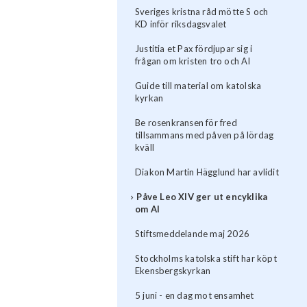
Sveriges kristna råd mötte S och
KD inför riksdagsvalet
Justitia et Pax fördjupar sig i
frågan om kristen tro och AI
Guide till material om katolska
kyrkan
Be rosenkransen för fred
tillsammans med påven på lördag
kväll
Diakon Martin Hägglund har avlidit
Påve Leo XIV ger ut encyklika
om AI
Stiftsmeddelande maj 2026
Stockholms katolska stift har köpt
Ekensbergskyrkan
5 juni - en dag mot ensamhet