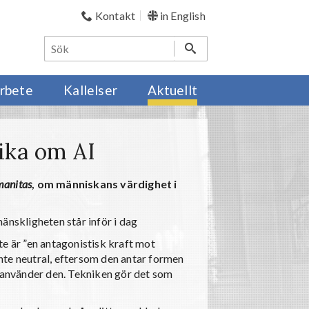
Kontakt
in English
rbete
Kallelser
Aktuellt
ika om AI
manitas
, om människans värdighet i
änskligheten står inför i dag
te är ”en antagonistisk kraft mot
 inte neutral, eftersom den antar formen
h använder den. Tekniken gör det som