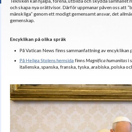
Tekniken kan hjälpa, förena, utbilda och skydda samhället 
och skapa nya orättvisor. Därför uppmanar påven oss att ”b
mänskliga” genom ett modigt gemensamt ansvar, det allmänn
gemenskap.
Encyklikan på olika språk
På Vatican News finns sammanfattning av encyklikan 
På Heliga Stolens hemsida
finns
Magnifica humanitas
i 
italienska, spanska, franska, tyska, arabiska, polska oc