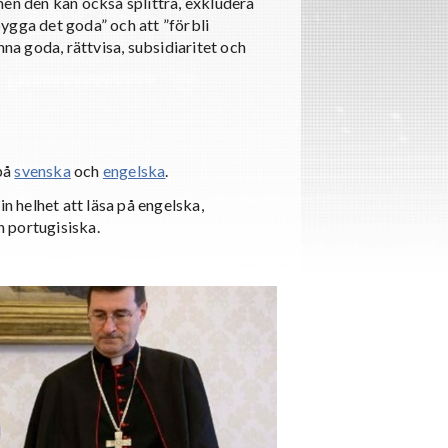
men den kan också splittra, exkludera
ygga det goda” och att ”förbli
a goda, rättvisa, subsidiaritet och
på
svenska
och
engelska
.
sin helhet att läsa på engelska,
h portugisiska.