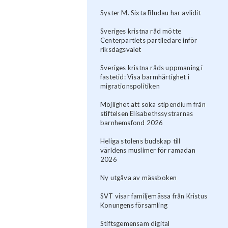
Syster M. Sixta Bludau har avlidit
Sveriges kristna råd mötte
Centerpartiets partiledare inför
riksdagsvalet
Sveriges kristna råds uppmaning i
fastetid: Visa barmhärtighet i
migrationspolitiken
Möjlighet att söka stipendium från
stiftelsen Elisabethssystrarnas
barnhemsfond 2026
Heliga stolens budskap till
världens muslimer för ramadan
2026
Ny utgåva av mässboken
SVT visar familjemässa från Kristus
Konungens församling
Stiftsgemensam digital