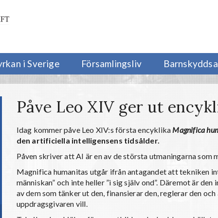
yrkan i Sverige
Församlingsliv
Barnskyddsa
Påve Leo XIV ger ut encykl
Idag kommer påve Leo XIV:s första encyklika
Magnifica hu
den artificiella intelligensens tidsålder.
Påven skriver att AI är en av de största utmaningarna som m
Magnifica humanitas utgår ifrån antagandet att tekniken in
människan” och inte heller ”i sig själv ond”. Däremot är den
av dem som tänker ut den, finansierar den, reglerar den oc
uppdragsgivaren vill.