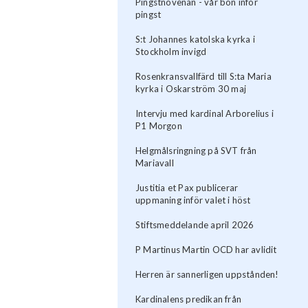
Pingstnovenan - vår bön inför
pingst
S:t Johannes katolska kyrka i
Stockholm invigd
Rosenkransvallfärd till S:ta Maria
kyrka i Oskarström 30 maj
Intervju med kardinal Arborelius i
P1 Morgon
Helgmålsringning på SVT från
Mariavall
Justitia et Pax publicerar
uppmaning inför valet i höst
Stiftsmeddelande april 2026
P Martinus Martin OCD har avlidit
Herren är sannerligen uppstånden!
Kardinalens predikan från