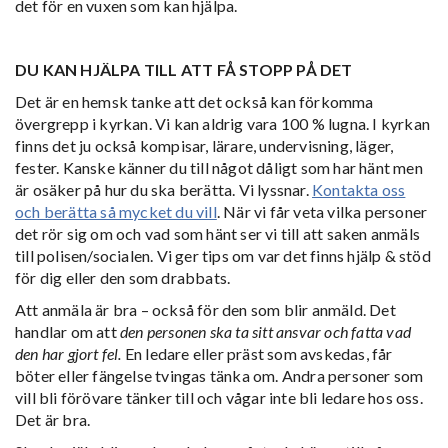
det för en vuxen som kan hjälpa.
DU KAN HJÄLPA TILL ATT FÅ STOPP PÅ DET
Det är en hemsk tanke att det också kan förkomma
övergrepp i kyrkan. Vi kan aldrig vara 100 % lugna. I kyrkan
finns det ju också kompisar, lärare, undervisning, läger,
fester. Kanske känner du till något dåligt som har hänt men
är osäker på hur du ska berätta. Vi lyssnar.
Kontakta oss
och berätta så mycket du vill
. När vi får veta vilka personer
det rör sig om och vad som hänt ser vi till att saken anmäls
till polisen/socialen. Vi ger tips om var det finns hjälp & stöd
för dig eller den som drabbats.
Att anmäla är bra – också för den som blir anmäld. Det
handlar om att
den personen ska ta sitt ansvar och fatta vad
den har gjort fel.
En ledare eller präst som avskedas, får
böter eller fängelse tvingas tänka om. Andra personer som
vill bli förövare tänker till och vågar inte bli ledare hos oss.
Det är bra.