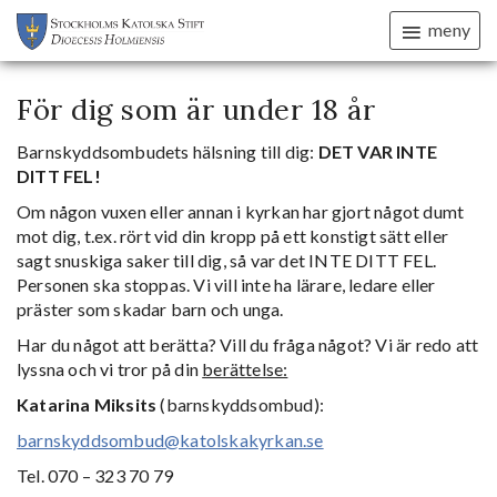
meny
För dig som är under 18 år
Barnskyddsombudets hälsning till dig:
DET VAR INTE
DITT FEL!
Om någon vuxen eller annan i kyrkan har gjort något dumt
mot dig, t.ex. rört vid din kropp på ett konstigt sätt eller
sagt snuskiga saker till dig, så var det INTE DITT FEL.
Personen ska stoppas. Vi vill inte ha lärare, ledare eller
präster som skadar barn och unga.
Har du något att berätta? Vill du fråga något? Vi är redo att
lyssna och vi tror på din
berättelse:
Katarina Miksits
(barnskyddsombud):
barnskyddsombud@katolskakyrkan.se
Tel. 070 – 323 70 79