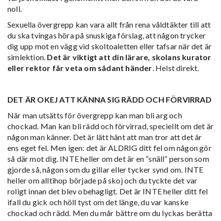
noll.
Sexuella övergrepp kan vara allt från rena våldtäkter till att
du ska tvingas höra på snuskiga förslag, att någon trycker
dig upp mot en vägg vid skoltoaletten eller tafsar när det är
simlektion.
Det är viktigt att din lärare, skolans kurator
eller rektor får veta om sådant händer
. Helst direkt.
DET ÄR OKEJ ATT KÄNNA SIG RÄDD OCH FÖRVIRRAD
När man utsätts för övergrepp kan man bli arg och
chockad. Man kan bli rädd och förvirrad, speciellt om det är
någon man känner. Det är lätt hänt att man tror att det är
ens eget fel. Men igen: det är ALDRIG ditt fel om någon gör
så där mot dig. INTE heller om det är en ”snäll” person som
gjorde så, någon som du gillar eller tycker synd om. INTE
heller om alltihop började på skoj och du tyckte det var
roligt innan det blev obehagligt. Det är INTE heller ditt fel
ifall du gick och höll tyst om det länge, du var kanske
chockad och rädd. Men du mår bättre om du lyckas berätta