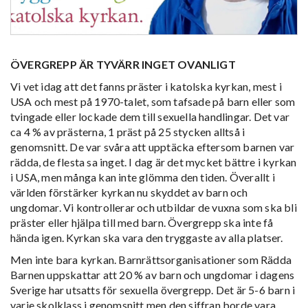
ÖVERGREPP ÄR TYVÄRR INGET OVANLIGT
Vi vet idag att det fanns präster i katolska kyrkan, mest i
USA och mest på 1970-talet, som tafsade på barn eller som
tvingade eller lockade dem till sexuella handlingar. Det var
ca 4 % av prästerna, 1 präst på 25 stycken alltså i
genomsnitt. De var svåra att upptäcka eftersom barnen var
rädda, de flesta sa inget. I dag är det mycket bättre i kyrkan
i USA, men många kan inte glömma den tiden. Överallt i
världen förstärker kyrkan nu skyddet av barn och
ungdomar. Vi kontrollerar och utbildar de vuxna som ska bli
präster eller hjälpa till med barn. Övergrepp ska inte få
hända igen. Kyrkan ska vara den tryggaste av alla platser.
Men inte bara kyrkan. Barnrättsorganisationer som Rädda
Barnen uppskattar att 20 % av barn och ungdomar i dagens
Sverige har utsatts för sexuella övergrepp. Det är 5-6 barn i
varje skolklass i genomsnitt men den siffran borde vara