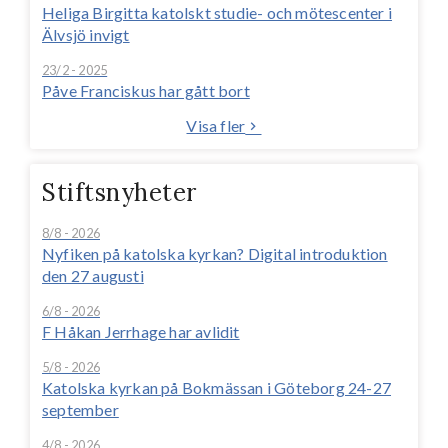
Heliga Birgitta katolskt studie- och mötescenter i
Älvsjö invigt
23/2 - 2025
Påve Franciskus har gått bort
Visa fler
Stiftsnyheter
8/8 - 2026
Nyfiken på katolska kyrkan? Digital introduktion
den 27 augusti
6/8 - 2026
F Håkan Jerrhage har avlidit
5/8 - 2026
Katolska kyrkan på Bokmässan i Göteborg 24-27
september
4/8 - 2026