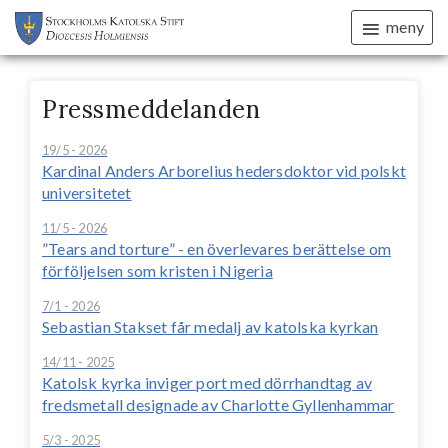
meny
Pressmeddelanden
19/5 - 2026
Kardinal Anders Arborelius hedersdoktor vid polskt
universitetet
11/5 - 2026
”Tears and torture” - en överlevares berättelse om
förföljelsen som kristen i Nigeria
7/1 - 2026
Sebastian Stakset får medalj av katolska kyrkan
14/11 - 2025
Katolsk kyrka inviger port med dörrhandtag av
fredsmetall designade av Charlotte Gyllenhammar
5/3 - 2025