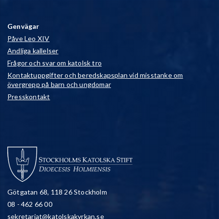
Genvägar
Påve Leo XIV
Andliga kallelser
Frågor och svar om katolsk tro
Kontaktuppgifter och beredskapsplan vid misstanke om
övergrepp på barn och ungdomar
Presskontakt
Götgatan 68, 118 26 Stockholm
08 - 462 66 00
sekretariat@katolskakyrkan.se