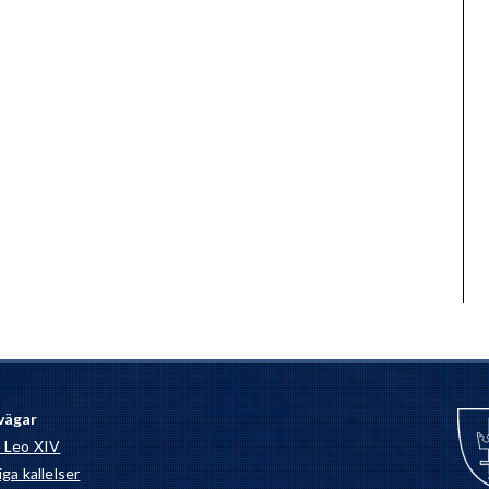
vägar
 Leo XIV
ga kallelser