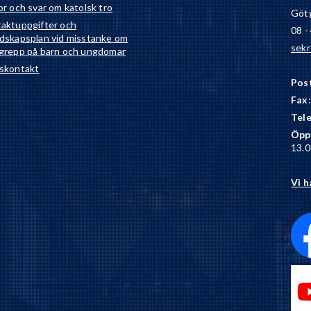
or och svar om katolsk tro
Götg
aktuppgifter och
08 -
dskapsplan vid misstanke om
sekr
grepp på barn och ungdomar
skontakt
Pos
Fax
Tel
Öpp
13.0
Vi h