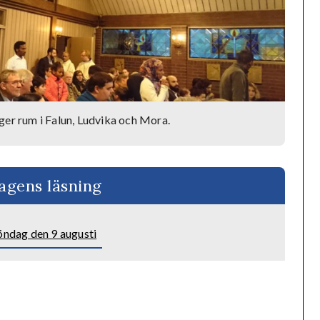
ger rum i Falun, Ludvika och Mora.
agens läsning
öndag den 9 augusti