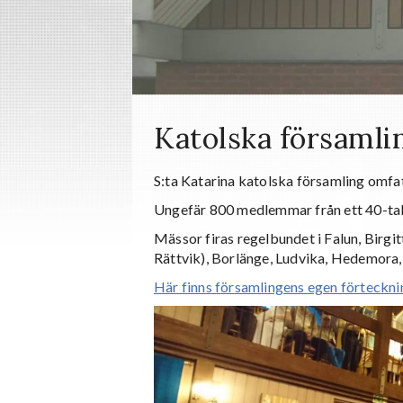
Katolska församli
S:ta Katarina katolska församling omfat
Ungefär 800 medlemmar från ett 40-tal l
Mässor firas regelbundet i Falun, Birgit
Rättvik), Borlänge, Ludvika, Hedemora
Här finns församlingens egen förtecknin