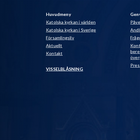
Huvudmeny
Gen
Katolska kyrkan i världen
Påve
Katolska kyrkan i Sverige
Andli
Församlingsliv
Fråg
Aktuellt
Kont
bere
Kontakt
över
Pres
VISSELBLÅSNING