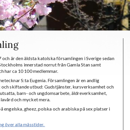
mling
 och är den äldsta katolska församlingen i Sverige sedan
Stockholms innerstad norrut från Gamla Stan samt
och har ca 10 100 medlemmar.
nnetecknar S:ta Eugenia. Församlingen är en andlig
 och skiftande utbud: Gudstjänster, kursverksamhet och
r utsatta, barn- och ungdomsarbete, äldreverksamhet,
älavård och mycket mera.
 engelska, gheez, polska och arabiska på sex platser i
g över alla mässtider.