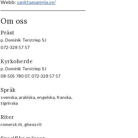
Webb:
sanktaeugenia.se/
Om oss
Präst
p. Dominik Terstriep SJ
072-328 57 57
Kyrkoherde
p. Dominik Terstriep SJ
08-505 780 07, 072-328 57 57
Språk
svenska, arabiska, engelska, franska,
tigrinska
Riter
romersk rit, gheez rit