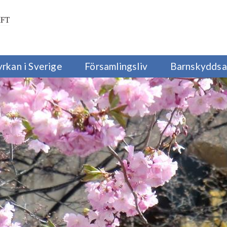
yrkan i Sverige
Församlingsliv
Barnskyddsa