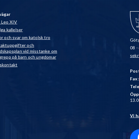
vägar
 Leo XIV
ga kallelser
or och svar om katolsk tro
Götg
aktuppgifter och
08 -
dskapsplan vid misstanke om
sekr
grepp på barn och ungdomar
skontakt
Pos
Fax
Tel
Öpp
13.0
Vi h