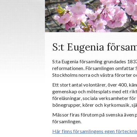
S:t Eugenia försa
S:ta Eugenia församling grundades 1837
reformationen. Församlingen omfattar 
Stockholms norra och västra förorter 
Ett stort antal volontärer, över 400, kä
gemenskap och mötesplats med ett rikt
föreläsningar, sociala verksamheter fö
bönegrupper, körer och kyrkomusik, sj
Mässor firas förutom på svenska även på
församlingen.
Här finns församlingens egen förtecknin