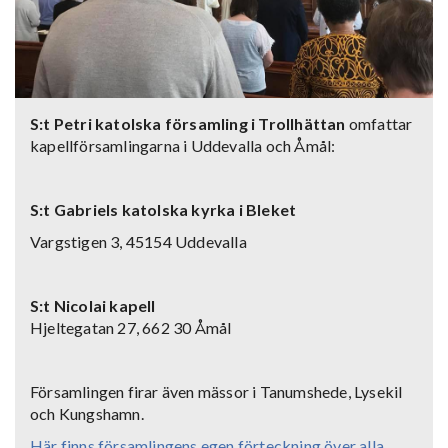
S:t Petri katolska församling i Trollhättan
omfattar
kapellförsamlingarna i Uddevalla och Åmål:
S:t Gabriels katolska kyrka i Bleket
Vargstigen 3, 45154 Uddevalla
S:t Nicolai kapell
Hjeltegatan 27, 662 30 Åmål
Församlingen firar även mässor i Tanumshede, Lysekil
och Kungshamn.
Här finns församlingens egen förteckning över alla