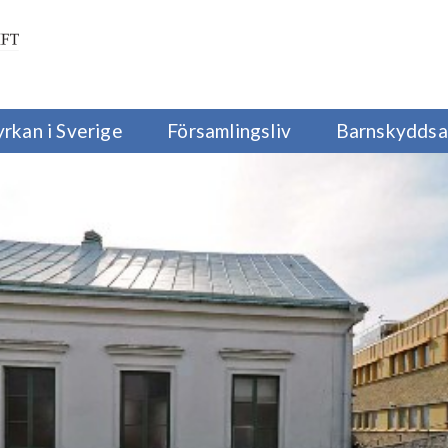
yrkan i Sverige
Församlingsliv
Barnskyddsa