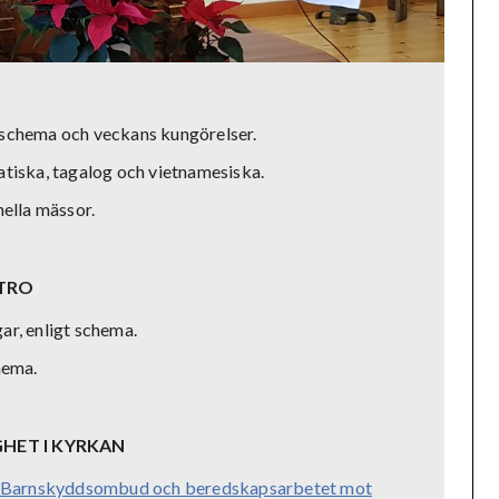
oschema och veckans kungörelser.
atiska, tagalog och vietnamesiska.
nella mässor.
 TRO
ar, enligt schema.
hema.
HET I KYRKAN
ets Barnskyddsombud och beredskapsarbetet mot