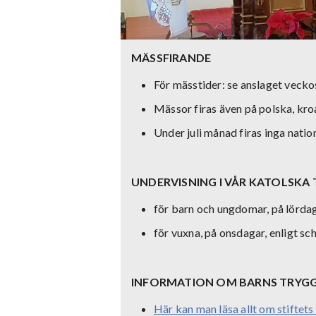
MÄSSFIRANDE
För mässtider: se anslaget veck
Mässor firas även på polska, kro
Under juli månad firas inga natio
UNDERVISNING I VÅR KATOLSKA
för barn och ungdomar, på lördag
för vuxna, på onsdagar, enligt sc
INFORMATION OM BARNS TRYGG
Här kan man läsa allt om stift