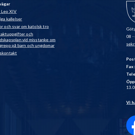
vägar
 Leo XIV
ga kallelser
or och svar om katolsk tro
Götg
aktuppgifter och
08 -
dskapsplan vid misstanke om
sekr
grepp på barn och ungdomar
skontakt
Pos
Fax
Tel
Öpp
13.0
Vi h