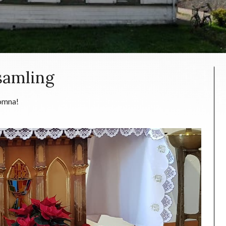
rsamling
komna!