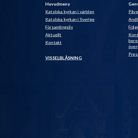
Huvudmeny
Gen
Katolska kyrkan i världen
Påve
Katolska kyrkan i Sverige
Andli
Församlingsliv
Fråg
Aktuellt
Kont
bere
Kontakt
över
Pres
VISSELBLÅSNING