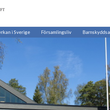
yrkan i Sverige
Församlingsliv
Barnskyddsa