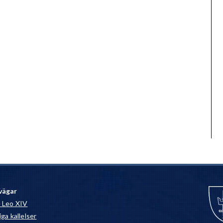
vägar
 Leo XIV
ga kallelser