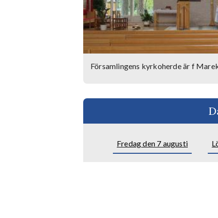
Församlingens kyrkoherde är f Marek
D
Fredag den 7 augusti
L