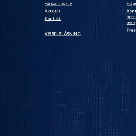
Församlingsliv
Fråg
Aktuellt
Kont
bere
Kontakt
över
Pres
VISSELBLÅSNING