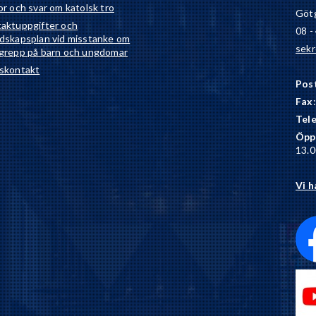
or och svar om katolsk tro
Götg
aktuppgifter och
08 -
dskapsplan vid misstanke om
sekr
grepp på barn och ungdomar
skontakt
Pos
Fax
Tel
Öpp
13.0
Vi h