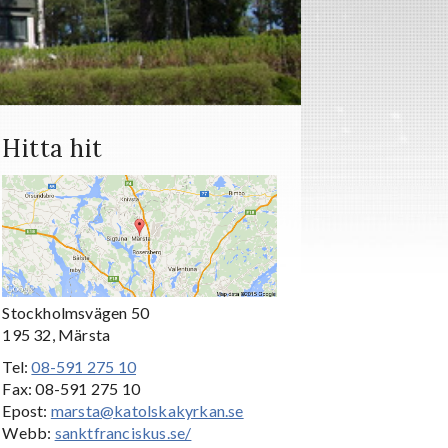
Hitta hit
Stockholmsvägen 50
195 32, Märsta
Tel:
08-591 275 10
Fax: 08-591 275 10
Epost:
marsta@katolskakyrkan.se
Webb:
sanktfranciskus.se/