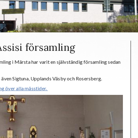
Assisi församling
mling i Märsta har varit en självständig församling sedan
 även Sigtuna, Upplands Väsby och Rosersberg.
g över alla mässtider.